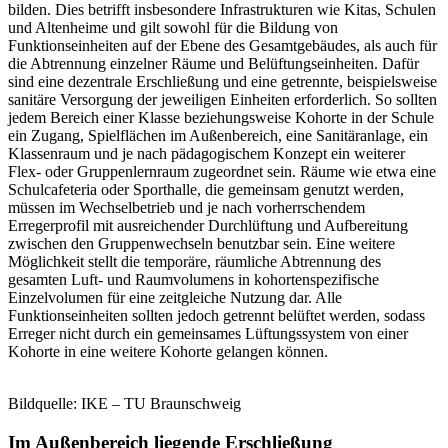
bilden. Dies betrifft insbesondere Infrastrukturen wie Kitas, Schulen
und Altenheime und gilt sowohl für die Bildung von
Funktionseinheiten auf der Ebene des Gesamtgebäudes, als auch für
die Abtrennung einzelner Räume und Belüftungseinheiten. Dafür
sind eine dezentrale Erschließung und eine getrennte, beispielsweise
sanitäre Versorgung der jeweiligen Einheiten erforderlich. So sollten
jedem Bereich einer Klasse beziehungsweise Kohorte in der Schule
ein Zugang, Spielflächen im Außenbereich, eine Sanitäranlage, ein
Klassenraum und je nach pädagogischem Konzept ein weiterer
Flex- oder Gruppenlernraum zugeordnet sein. Räume wie etwa eine
Schulcafeteria oder Sporthalle, die gemeinsam genutzt werden,
müssen im Wechselbetrieb und je nach vorherrschendem
Erregerprofil mit ausreichender Durchlüftung und Aufbereitung
zwischen den Gruppenwechseln benutzbar sein. Eine weitere
Möglichkeit stellt die temporäre, räumliche Abtrennung des
gesamten Luft- und Raumvolumens in kohortenspezifische
Einzelvolumen für eine zeitgleiche Nutzung dar. Alle
Funktionseinheiten sollten jedoch getrennt belüftet werden, sodass
Erreger nicht durch ein gemeinsames Lüftungssystem von einer
Kohorte in eine weitere Kohorte gelangen können.
Bildquelle: IKE – TU Braunschweig
Im Außenbereich liegende Erschließung