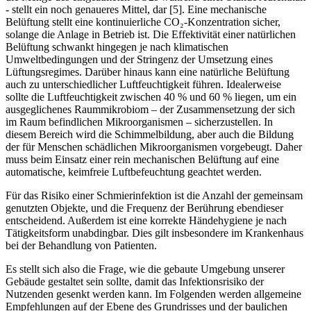
- stellt ein noch genaueres Mittel, dar [5]. Eine mechanische
Belüftung stellt eine kontinuierliche CO₂-Konzentration sicher,
solange die Anlage in Betrieb ist. Die Effektivität einer natürlichen
Belüftung schwankt hingegen je nach klimatischen
Umweltbedingungen und der Stringenz der Umsetzung eines
Lüftungsregimes. Darüber hinaus kann eine natürliche Belüftung
auch zu unterschiedlicher Luftfeuchtigkeit führen. Idealerweise
sollte die Luftfeuchtigkeit zwischen 40 % und 60 % liegen, um ein
ausgeglichenes Raummikrobiom – der Zusammensetzung der sich
im Raum befindlichen Mikroorganismen – sicherzustellen. In
diesem Bereich wird die Schimmelbildung, aber auch die Bildung
der für Menschen schädlichen Mikroorganismen vorgebeugt. Daher
muss beim Einsatz einer rein mechanischen Belüftung auf eine
automatische, keimfreie Luftbefeuchtung geachtet werden.
Für das Risiko einer Schmierinfektion ist die Anzahl der gemeinsam
genutzten Objekte, und die Frequenz der Berührung ebendieser
entscheidend. Außerdem ist eine korrekte Händehygiene je nach
Tätigkeitsform unabdingbar. Dies gilt insbesondere im Krankenhaus
bei der Behandlung von Patienten.
Es stellt sich also die Frage, wie die gebaute Umgebung unserer
Gebäude gestaltet sein sollte, damit das Infektionsrisiko der
Nutzenden gesenkt werden kann. Im Folgenden werden allgemeine
Empfehlungen auf der Ebene des Grundrisses und der baulichen