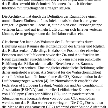
das Risiko sowohl für Schmierinfektionen als auch für eine
Infektion mit luftgetragenen Erregern steigen.
Die Architektur hat durch die Definition der Raumgröße einen
unmittelbaren Einfluss auf das Infektionsrisiko durch aerogene
Erreger. Je größer die Fläche ist, auf die sich eine Personengruppe
verteilen kann und auf je mehr Luftvolumen sich Erreger verteilen
können, desto geringer kann das Infektionsrisiko sein.
Gleichermaßen kann das Volumen des Luftaustauschs durch
Belüftung eines Raumes die Konzentration der Erreger und folglich
das Risiko senken. Allerdings ist dabei die Position der einzelnen
Personen und der Infektoren sowie der Zu- und Abluftstellen im
Raum zueinander ausschlaggebend. So kann eine rein punktuelle
Belüftung das Risiko nicht in allen Bereichen eines Raumes
gleichermaßen senken. Eine möglichst einheitliche Belüftung sollte
daher angestrebt werden. Als Surrogat für die Wahrscheinlichkeit
einer Infektion kann für Innenräume die CO₂ Konzentration in der
Luft herangezogen werden [4]. Im Normalbetrieb empfiehlt die
Federation of European Heating, Ventilation and Air Conditioning
Association (REHVA) laut aktueller Leitlinie eine Konzentration
von 1000 ppm (Parts per Million) CO₂ und in pandemischen
Situationen eine Konzentration von 800 ppm CO₂ empfohlen
werden, um das Risiko weiter zu verringern. Die CO₂-Dosis - also
die Menge des eingeatmeten CO2s während einer Stunde Aufenthalt