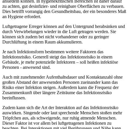
ansiedeln können. In hygienekritischen Bereichen ist daher darauf
zu achten, gut desinfizier- und reinigbare Oberflächen zu verbauen.
Dies betrifft vorrangig den Gesundheitsbau, der ein besonderes Maß
an Hygiene erfordert.
Luftgetragene Erreger können auf den Untergrund herabsinken und
durch Verwirbelungen wieder in die Luft getragen werden. Sie
können sich zudem bei nicht vorhandener oder zu geringer
Durchlüftung in einem Raum akkumulieren.
Je nach Infektionsform bestimmen weitere Faktoren das
Infektionsrisiko. Generell steigt das Infektionsrisiko in einem
Gebäude, je mehr potenzielle Infektoren – soll heißen infektiöse
Personen - anwesend sind.
Auch mit zunehmender Aufenthaltsdauer und Kontaktanzahl ohne
großen Abstand der anwesenden Personen zueinander kann das
Risiko einer Infektion steigen. Außerdem kann die Frequenz der
Zusammenkunft über längere Zeiträume das Infektionsrisiko
beeinflussen.
Zudem kann sich die Art der Interaktion auf das Infektionsrisiko
auswirken. Singende oder laut sprechende Menschen stoßen mehr
Tröpfchen aus, als schweigende, nur ruhig atmende Menschen.
Dieser Faktor ist vor allem bei luftgetragenen Infektionen zu
beachten. Bei Interaktionen mit viel Berührungen und Nähe kann