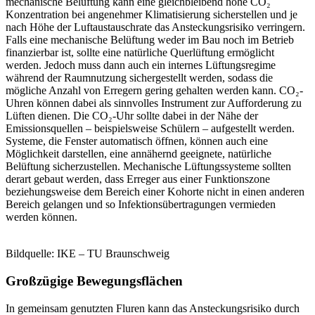
mechanische Belüftung kann eine gleichbleibend hohe CO₂
Konzentration bei angenehmer Klimatisierung sicherstellen und je
nach Höhe der Luftaustauschrate das Ansteckungsrisiko verringern.
Falls eine mechanische Belüftung weder im Bau noch im Betrieb
finanzierbar ist, sollte eine natürliche Querlüftung ermöglicht
werden. Jedoch muss dann auch ein internes Lüftungsregime
während der Raumnutzung sichergestellt werden, sodass die
mögliche Anzahl von Erregern gering gehalten werden kann. CO₂-
Uhren können dabei als sinnvolles Instrument zur Aufforderung zu
Lüften dienen. Die CO₂-Uhr sollte dabei in der Nähe der
Emissionsquellen – beispielsweise Schülern – aufgestellt werden.
Systeme, die Fenster automatisch öffnen, können auch eine
Möglichkeit darstellen, eine annähernd geeignete, natürliche
Belüftung sicherzustellen. Mechanische Lüftungssysteme sollten
derart gebaut werden, dass Erreger aus einer Funktionszone
beziehungsweise dem Bereich einer Kohorte nicht in einen anderen
Bereich gelangen und so Infektionsübertragungen vermieden
werden können.
Bildquelle: IKE – TU Braunschweig
Großzügige Bewegungsflächen
In gemeinsam genutzten Fluren kann das Ansteckungsrisiko durch