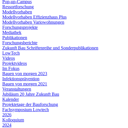
Pop-up-Campus
Ressortforschung
Modellvorhaben
Modellvorhaben Effizienzhaus Plus
Modellvorhaben Variowohnungen
Forschungsprojekte
Mediathek
Publikationen
Forschungsberichte
Zukunft Bau Schriftenreihe und Sonderpublikationen
LowTech
Videos
Projektvideos
Im Fokus
Bauen von morgen 2023
Infektionsprävention
Bauen von morgen 2021
Veranstaltungen
Jubiläum 20 Jahre Zukunft Bau
Kalender
Projektetage der Bauforschung
Fachsymposium Lowtech
2026
Kolloquium
2024