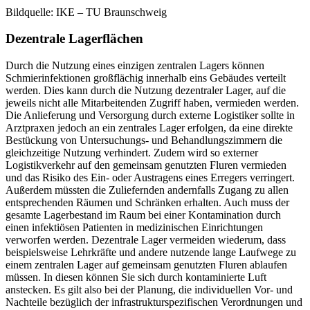
Bildquelle: IKE – TU Braunschweig
Dezentrale Lagerflächen
Durch die Nutzung eines einzigen zentralen Lagers können
Schmierinfektionen großflächig innerhalb eins Gebäudes verteilt
werden. Dies kann durch die Nutzung dezentraler Lager, auf die
jeweils nicht alle Mitarbeitenden Zugriff haben, vermieden werden.
Die Anlieferung und Versorgung durch externe Logistiker sollte in
Arztpraxen jedoch an ein zentrales Lager erfolgen, da eine direkte
Bestückung von Untersuchungs- und Behandlungszimmern die
gleichzeitige Nutzung verhindert. Zudem wird so externer
Logistikverkehr auf den gemeinsam genutzten Fluren vermieden
und das Risiko des Ein- oder Austragens eines Erregers verringert.
Außerdem müssten die Zuliefernden andernfalls Zugang zu allen
entsprechenden Räumen und Schränken erhalten. Auch muss der
gesamte Lagerbestand im Raum bei einer Kontamination durch
einen infektiösen Patienten in medizinischen Einrichtungen
verworfen werden. Dezentrale Lager vermeiden wiederum, dass
beispielsweise Lehrkräfte und andere nutzende lange Laufwege zu
einem zentralen Lager auf gemeinsam genutzten Fluren ablaufen
müssen. In diesen können Sie sich durch kontaminierte Luft
anstecken. Es gilt also bei der Planung, die individuellen Vor- und
Nachteile bezüglich der infrastrukturspezifischen Verordnungen und