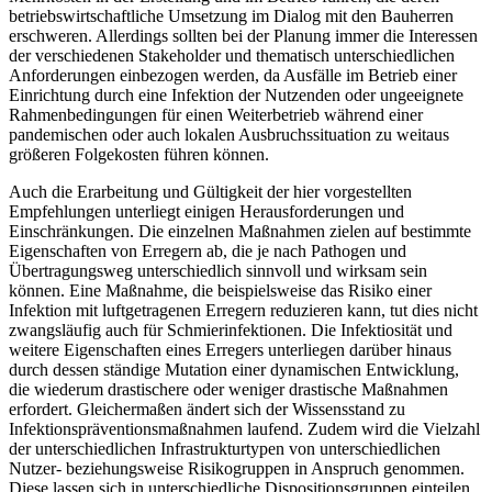
betriebswirtschaftliche Umsetzung im Dialog mit den Bauherren
erschweren. Allerdings sollten bei der Planung immer die Interessen
der verschiedenen Stakeholder und thematisch unterschiedlichen
Anforderungen einbezogen werden, da Ausfälle im Betrieb einer
Einrichtung durch eine Infektion der Nutzenden oder ungeeignete
Rahmenbedingungen für einen Weiterbetrieb während einer
pandemischen oder auch lokalen Ausbruchssituation zu weitaus
größeren Folgekosten führen können.
Auch die Erarbeitung und Gültigkeit der hier vorgestellten
Empfehlungen unterliegt einigen Herausforderungen und
Einschränkungen. Die einzelnen Maßnahmen zielen auf bestimmte
Eigenschaften von Erregern ab, die je nach Pathogen und
Übertragungsweg unterschiedlich sinnvoll und wirksam sein
können. Eine Maßnahme, die beispielsweise das Risiko einer
Infektion mit luftgetragenen Erregern reduzieren kann, tut dies nicht
zwangsläufig auch für Schmierinfektionen. Die Infektiosität und
weitere Eigenschaften eines Erregers unterliegen darüber hinaus
durch dessen ständige Mutation einer dynamischen Entwicklung,
die wiederum drastischere oder weniger drastische Maßnahmen
erfordert. Gleichermaßen ändert sich der Wissensstand zu
Infektionspräventionsmaßnahmen laufend. Zudem wird die Vielzahl
der unterschiedlichen Infrastrukturtypen von unterschiedlichen
Nutzer- beziehungsweise Risikogruppen in Anspruch genommen.
Diese lassen sich in unterschiedliche Dispositionsgruppen einteilen,