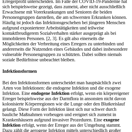
Erregerprofil unterscheiden. Im Falle der COVID-19-Pandemie hat
sich beispielsweise gezeigt, dass zumeist, aber nicht ausschließlich
Erwachsene mit Vorerkrankungen und Senioren die beiden
Personengruppen darstellen, die am schwersten Erkranken können.
Häufig ist jedoch das Infektionsgeschehen bei jüngeren Menschen
aufgrund exponierterer Arbeitstätigkeiten und teilweise
kontaktfreudigerem Sozialverhalten stärker ausgeprägt als bei
immobileren Personen. [2, 3]. Es gilt also einerseits die
Möglichkeiten der Verbreitung eines Erregers zu unterbinden und
andererseits die Nutzenden eines Gebäudes und dabei insbesondere
vulnerable Personengruppen zu schützten. Dabei sollten niemals
soziale Bedürfnisse unbeachtet bleiben.
Infektionsformen
Bei den Infektionsformen unterscheidet man hauptsächlich zwei
Arten von Infektionen: die endogene Infektion und die exogene
Infektion. Eine
endogene Infektion
erfolgt, wenn ein körpereigener
Erreger beispielsweise aus der Darmflora in ansonsten nicht davon
kolonisierte Körperregionen wie die Lunge oder den Blutkreislauf
gelangt. Diese Form der Infektion lässt sich nur schwer durch
bauliche Maßnahmen vorbeugen und ereignet sich zumeist in
Krankenhäusern aufgrund invasiver Prozeduren. Eine
exogene
Infektion
erfolgt, wenn der Erreger aus der Umgebung stammt.
Dazu zählt die aerogene Infektion mittels unterschiedlich großer