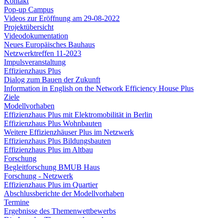
Kontakt
Pop-up Campus
Videos zur Eröffnung am 29-08-2022
Projektübersicht
Videodokumentation
Neues Europäisches Bauhaus
Netzwerktreffen 11-2023
Impulsveranstaltung
Effizienzhaus Plus
Dialog zum Bauen der Zukunft
Information in English on the Network Efficiency House Plus
Ziele
Modellvorhaben
Effizienzhaus Plus mit Elektromobilität in Berlin
Effizienzhaus Plus Wohnbauten
Weitere Effizienzhäuser Plus im Netzwerk
Effizienzhaus Plus Bildungsbauten
Effizienzhaus Plus im Altbau
Forschung
Begleitforschung BMUB Haus
Forschung - Netzwerk
Effizienzhaus Plus im Quartier
Abschlussberichte der Modellvorhaben
Termine
Ergebnisse des Themenwettbewerbs