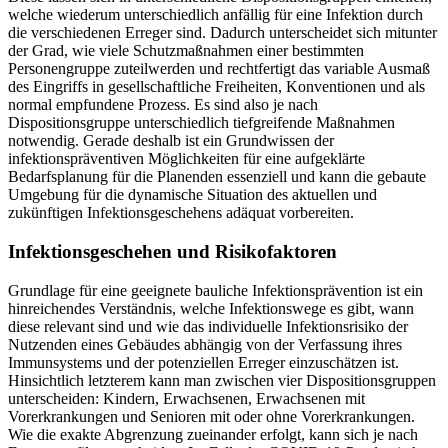
welche wiederum unterschiedlich anfällig für eine Infektion durch
die verschiedenen Erreger sind. Dadurch unterscheidet sich mitunter
der Grad, wie viele Schutzmaßnahmen einer bestimmten
Personengruppe zuteilwerden und rechtfertigt das variable Ausmaß
des Eingriffs in gesellschaftliche Freiheiten, Konventionen und als
normal empfundene Prozess. Es sind also je nach
Dispositionsgruppe unterschiedlich tiefgreifende Maßnahmen
notwendig. Gerade deshalb ist ein Grundwissen der
infektionspräventiven Möglichkeiten für eine aufgeklärte
Bedarfsplanung für die Planenden essenziell und kann die gebaute
Umgebung für die dynamische Situation des aktuellen und
zukünftigen Infektionsgeschehens adäquat vorbereiten.
Infektionsgeschehen und Risikofaktoren
Grundlage für eine geeignete bauliche Infektionsprävention ist ein
hinreichendes Verständnis, welche Infektionswege es gibt, wann
diese relevant sind und wie das individuelle Infektionsrisiko der
Nutzenden eines Gebäudes abhängig von der Verfassung ihres
Immunsystems und der potenziellen Erreger einzuschätzen ist.
Hinsichtlich letzterem kann man zwischen vier Dispositionsgruppen
unterscheiden: Kindern, Erwachsenen, Erwachsenen mit
Vorerkrankungen und Senioren mit oder ohne Vorerkrankungen.
Wie die exakte Abgrenzung zueinander erfolgt, kann sich je nach