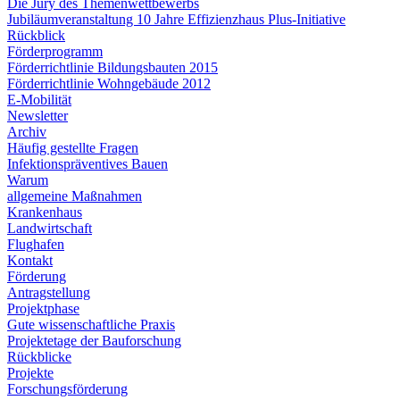
Die Jury des Themenwettbewerbs
Jubiläumveranstaltung 10 Jahre Effizienzhaus Plus-Initiative
Rückblick
Förderprogramm
Förderrichtlinie Bildungsbauten 2015
Förderrichtlinie Wohngebäude 2012
E-Mobilität
Newsletter
Archiv
Häufig gestellte Fragen
Infektionspräventives Bauen
Warum
allgemeine Maßnahmen
Krankenhaus
Landwirtschaft
Flughafen
Kontakt
Förderung
Antragstellung
Projektphase
Gute wissenschaftliche Praxis
Projektetage der Bauforschung
Rückblicke
Projekte
Forschungsförderung