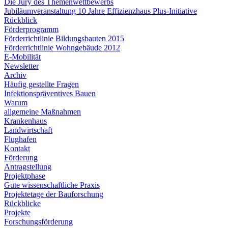
Die Jury des Themenwettbewerbs
Jubiläumveranstaltung 10 Jahre Effizienzhaus Plus-Initiative
Rückblick
Förderprogramm
Förderrichtlinie Bildungsbauten 2015
Förderrichtlinie Wohngebäude 2012
E-Mobilität
Newsletter
Archiv
Häufig gestellte Fragen
Infektionspräventives Bauen
Warum
allgemeine Maßnahmen
Krankenhaus
Landwirtschaft
Flughafen
Kontakt
Förderung
Antragstellung
Projektphase
Gute wissenschaftliche Praxis
Projektetage der Bauforschung
Rückblicke
Projekte
Forschungsförderung