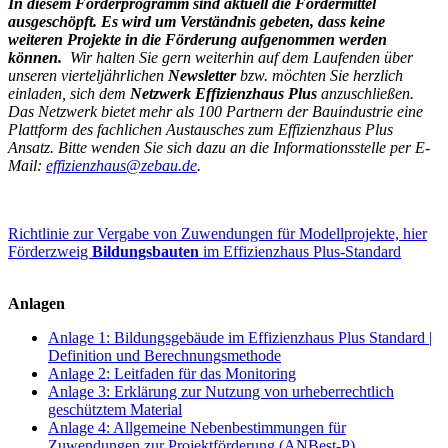
In diesem Förderprogramm sind aktuell die Fördermittel
ausgeschöpft. Es wird um Verständnis gebeten, dass keine
weiteren Projekte in die Förderung aufgenommen werden
können.
Wir halten Sie gern weiterhin auf dem Laufenden über
unseren vierteljährlichen
Newsletter
bzw. möchten Sie herzlich
einladen, sich dem
Netzwerk Effizienzhaus Plus
anzuschließen.
Das Netzwerk bietet mehr als 100 Partnern der Bauindustrie eine
Plattform des fachlichen Austausches
zum Effizienzhaus Plus
Ansatz. Bitte wenden Sie sich dazu an die Informationsstelle per E-
Mail:
effizienzhaus@zebau.de
.
Richtlinie zur Vergabe von Zuwendungen für Modellprojekte, hier
Förderzweig
Bildungsbauten
im Effizienzhaus Plus-Standard
Anlagen
Anlage 1: Bildungsgebäude im Effizienzhaus Plus Standard |
Definition und Berechnungsmethode
Anlage 2: Leitfaden für das Monitoring
Anlage 3: Erklärung zur Nutzung von urheberrechtlich
geschütztem Material
Anlage 4: Allgemeine Nebenbestimmungen für
Zuwendungen zur Projektförderung (ANBest-P)