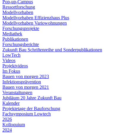
Pop-up-Campus
Ressortforschung
Modellvorhaben
Modellvorhaben Effizienzhaus Plus
Modellvorhaben Variowohnungen
Forschungsprojekte
Mediathek
Publikationen
Forschungsberichte
Zukunft Bau Schriftenreihe und Sonderpublikationen
LowTech
Videos
Projektvideos
Im Fokus
Bauen von morgen 2023
Infektionsprävention
Bauen von morgen 2021
Veranstaltungen
Jubiläum 20 Jahre Zukunft Bau
Kalender
Projektetage der Bauforschung
Fachsymposium Lowtech
2026
Kolloquium
2024