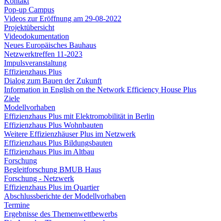
Kontakt
Pop-up Campus
Videos zur Eröffnung am 29-08-2022
Projektübersicht
Videodokumentation
Neues Europäisches Bauhaus
Netzwerktreffen 11-2023
Impulsveranstaltung
Effizienzhaus Plus
Dialog zum Bauen der Zukunft
Information in English on the Network Efficiency House Plus
Ziele
Modellvorhaben
Effizienzhaus Plus mit Elektromobilität in Berlin
Effizienzhaus Plus Wohnbauten
Weitere Effizienzhäuser Plus im Netzwerk
Effizienzhaus Plus Bildungsbauten
Effizienzhaus Plus im Altbau
Forschung
Begleitforschung BMUB Haus
Forschung - Netzwerk
Effizienzhaus Plus im Quartier
Abschlussberichte der Modellvorhaben
Termine
Ergebnisse des Themenwettbewerbs