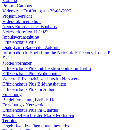
Kontakt
Pop-up Campus
Videos zur Eröffnung am 29-08-2022
Projektübersicht
Videodokumentation
Neues Europäisches Bauhaus
Netzwerktreffen 11-2023
Impulsveranstaltung
Effizienzhaus Plus
Dialog zum Bauen der Zukunft
Information in English on the Network Efficiency House Plus
Ziele
Modellvorhaben
Effizienzhaus Plus mit Elektromobilität in Berlin
Effizienzhaus Plus Wohnbauten
Weitere Effizienzhäuser Plus im Netzwerk
Effizienzhaus Plus Bildungsbauten
Effizienzhaus Plus im Altbau
Forschung
Begleitforschung BMUB Haus
Forschung - Netzwerk
Effizienzhaus Plus im Quartier
Abschlussberichte der Modellvorhaben
Termine
Ergebnisse des Themenwettbewerbs