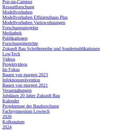
Pop-up-Campus
Ressortforschung
Modellvorhaben
Modellvorhaben Effizienzhaus Plus
Modellvorhaben Variowohnungen
Forschungsprojekte
Mediathek
Publikationen
Forschungsberichte
Zukunft Bau Schriftenreihe und Sonderpublikationen
LowTech
Videos
Projektvideos
Im Fokus
Bauen von morgen 2023
Infektionsprävention
Bauen von morgen 2021
Veranstaltungen
Jubiläum 20 Jahre Zukunft Bau
Kalender
Projektetage der Bauforschung
Fachsymposium Lowtech
2026
Kolloquium
2024