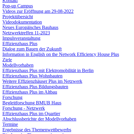
Kontakt
Pop-up Campus
Videos zur Eröffnung am 29-08-2022
Projektübersicht
Videodokumentation
Neues Europäisches Bauhaus
Netzwerktreffen 11-2023
Impulsveranstaltung
Effizienzhaus Plus
Dialog zum Bauen der Zukunft
Information in English on the Network Efficiency House Plus
Ziele
Modellvorhaben
Effizienzhaus Plus mit Elektromobilität in Berlin
Effizienzhaus Plus Wohnbauten
Weitere Effizienzhäuser Plus im Netzwerk
Effizienzhaus Plus Bildungsbauten
Effizienzhaus Plus im Altbau
Forschung
Begleitforschung BMUB Haus
Forschung - Netzwerk
Effizienzhaus Plus im Quartier
Abschlussberichte der Modellvorhaben
Termine
Ergebnisse des Themenwettbewerbs