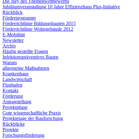
Die Jury des Themenwettbewerbs
Jubiläumveranstaltung 10 Jahre Effizienzhaus Plus-Initiative
Rückblick
Förderprogramm
Förderrichtlinie Bildungsbauten 2015
Förderrichtlinie Wohngebäude 2012
E-Mobilität
Newsletter
Archiv
Häufig gestellte Fragen
Infektionspräventives Bauen
Warum
allgemeine Maßnahmen
Krankenhaus
Landwirtschaft
Flughafen
Kontakt
Förderung
Antragstellung
Projektphase
Gute wissenschaftliche Praxis
Projektetage der Bauforschung
Rückblicke
Projekte
Forschungsförderung