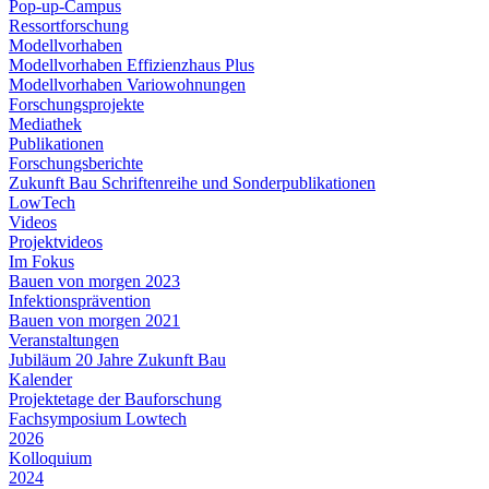
Pop-up-Campus
Ressortforschung
Modellvorhaben
Modellvorhaben Effizienzhaus Plus
Modellvorhaben Variowohnungen
Forschungsprojekte
Mediathek
Publikationen
Forschungsberichte
Zukunft Bau Schriftenreihe und Sonderpublikationen
LowTech
Videos
Projektvideos
Im Fokus
Bauen von morgen 2023
Infektionsprävention
Bauen von morgen 2021
Veranstaltungen
Jubiläum 20 Jahre Zukunft Bau
Kalender
Projektetage der Bauforschung
Fachsymposium Lowtech
2026
Kolloquium
2024