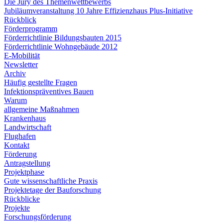
Die Jury des Themenwettbewerbs
Jubiläumveranstaltung 10 Jahre Effizienzhaus Plus-Initiative
Rückblick
Förderprogramm
Förderrichtlinie Bildungsbauten 2015
Förderrichtlinie Wohngebäude 2012
E-Mobilität
Newsletter
Archiv
Häufig gestellte Fragen
Infektionspräventives Bauen
Warum
allgemeine Maßnahmen
Krankenhaus
Landwirtschaft
Flughafen
Kontakt
Förderung
Antragstellung
Projektphase
Gute wissenschaftliche Praxis
Projektetage der Bauforschung
Rückblicke
Projekte
Forschungsförderung