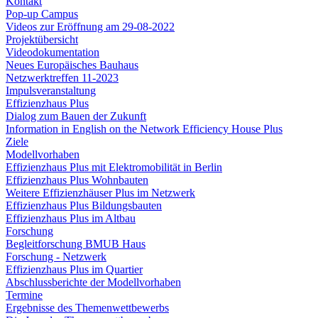
Kontakt
Pop-up Campus
Videos zur Eröffnung am 29-08-2022
Projektübersicht
Videodokumentation
Neues Europäisches Bauhaus
Netzwerktreffen 11-2023
Impulsveranstaltung
Effizienzhaus Plus
Dialog zum Bauen der Zukunft
Information in English on the Network Efficiency House Plus
Ziele
Modellvorhaben
Effizienzhaus Plus mit Elektromobilität in Berlin
Effizienzhaus Plus Wohnbauten
Weitere Effizienzhäuser Plus im Netzwerk
Effizienzhaus Plus Bildungsbauten
Effizienzhaus Plus im Altbau
Forschung
Begleitforschung BMUB Haus
Forschung - Netzwerk
Effizienzhaus Plus im Quartier
Abschlussberichte der Modellvorhaben
Termine
Ergebnisse des Themenwettbewerbs