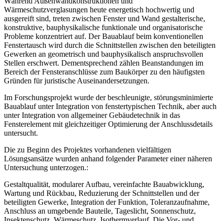
Während Außenwandkonstruktionen und
Wärmeschutzverglasungen heute energetisch hochwertig und
ausgereift sind, treten zwischen Fenster und Wand gestalterische,
konstruktive, bauphysikalische funktionale und organisatorische
Probleme konzentriert auf. Der Bauablauf beim konventionellen
Fenstertausch wird durch die Schnittstellen zwischen den beteiligten
Gewerken an geometrisch und bauphysikalisch anspruchsvollen
Stellen erschwert. Dementsprechend zählen Beanstandungen im
Bereich der Fensteranschlüsse zum Baukörper zu den häufigsten
Gründen für juristische Auseinandersetzungen.
Im Forschungsprojekt wurde der beschleunigte, störungsminimierte
Bauablauf unter Integration von fenstertypischen Technik, aber auch
unter Integration von allgemeiner Gebäudetechnik in das
Fensterelement mit gleichzeitiger Optimierung der Anschlussdetails
untersucht.
Die zu Beginn des Projektes vorhandenen vielfältigen
Lösungsansätze wurden anhand folgender Parameter einer näheren
Untersuchung unterzogen.:
Gestaltqualität, modularer Aufbau, vereinfachte Bauabwicklung,
Wartung und Rückbau, Reduzierung der Schnittstellen und der
beteiligten Gewerke, Integration der Funktion, Toleranzaufnahme,
Anschluss an umgebende Bauteile, Tageslicht, Sonnenschutz,
Insektenschutz, Wärmeschutz, Isothermverlauf. Die Vor- und