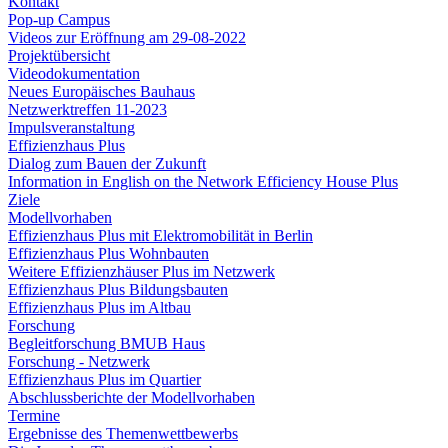
Kontakt
Pop-up Campus
Videos zur Eröffnung am 29-08-2022
Projektübersicht
Videodokumentation
Neues Europäisches Bauhaus
Netzwerktreffen 11-2023
Impulsveranstaltung
Effizienzhaus Plus
Dialog zum Bauen der Zukunft
Information in English on the Network Efficiency House Plus
Ziele
Modellvorhaben
Effizienzhaus Plus mit Elektromobilität in Berlin
Effizienzhaus Plus Wohnbauten
Weitere Effizienzhäuser Plus im Netzwerk
Effizienzhaus Plus Bildungsbauten
Effizienzhaus Plus im Altbau
Forschung
Begleitforschung BMUB Haus
Forschung - Netzwerk
Effizienzhaus Plus im Quartier
Abschlussberichte der Modellvorhaben
Termine
Ergebnisse des Themenwettbewerbs