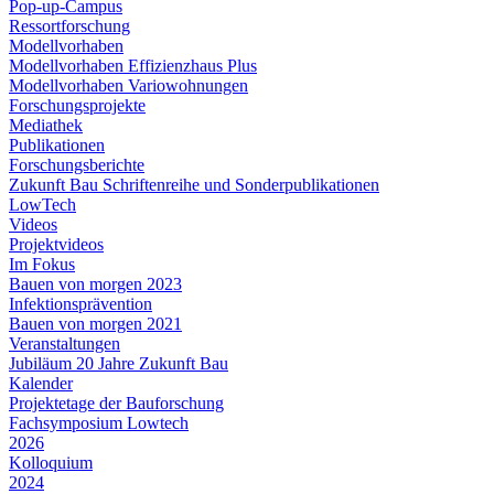
Pop-up-Campus
Ressortforschung
Modellvorhaben
Modellvorhaben Effizienzhaus Plus
Modellvorhaben Variowohnungen
Forschungsprojekte
Mediathek
Publikationen
Forschungsberichte
Zukunft Bau Schriftenreihe und Sonderpublikationen
LowTech
Videos
Projektvideos
Im Fokus
Bauen von morgen 2023
Infektionsprävention
Bauen von morgen 2021
Veranstaltungen
Jubiläum 20 Jahre Zukunft Bau
Kalender
Projektetage der Bauforschung
Fachsymposium Lowtech
2026
Kolloquium
2024