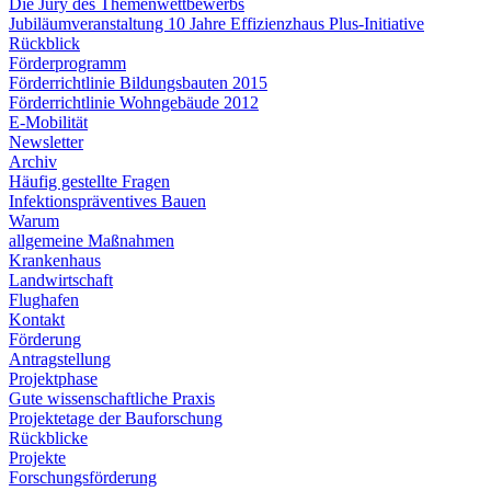
Die Jury des Themenwettbewerbs
Jubiläumveranstaltung 10 Jahre Effizienzhaus Plus-Initiative
Rückblick
Förderprogramm
Förderrichtlinie Bildungsbauten 2015
Förderrichtlinie Wohngebäude 2012
E-Mobilität
Newsletter
Archiv
Häufig gestellte Fragen
Infektionspräventives Bauen
Warum
allgemeine Maßnahmen
Krankenhaus
Landwirtschaft
Flughafen
Kontakt
Förderung
Antragstellung
Projektphase
Gute wissenschaftliche Praxis
Projektetage der Bauforschung
Rückblicke
Projekte
Forschungsförderung