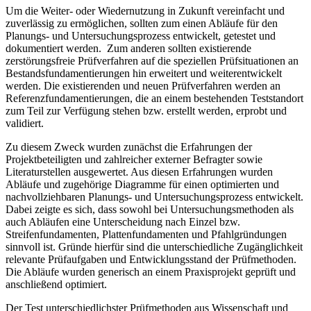
Um die Weiter- oder Wiedernutzung in Zukunft vereinfacht und
zuverlässig zu ermöglichen, sollten zum einen Abläufe für den
Planungs- und Untersuchungsprozess entwickelt, getestet und
dokumentiert werden. Zum anderen sollten existierende
zerstörungsfreie Prüfverfahren auf die speziellen Prüfsituationen an
Bestandsfundamentierungen hin erweitert und weiterentwickelt
werden. Die existierenden und neuen Prüfverfahren werden an
Referenzfundamentierungen, die an einem bestehenden Teststandort
zum Teil zur Verfügung stehen bzw. erstellt werden, erprobt und
validiert.
Zu diesem Zweck wurden zunächst die Erfahrungen der
Projektbeteiligten und zahlreicher externer Befragter sowie
Literaturstellen ausgewertet. Aus diesen Erfahrungen wurden
Abläufe und zugehörige Diagramme für einen optimierten und
nachvollziehbaren Planungs- und Untersuchungsprozess entwickelt.
Dabei zeigte es sich, dass sowohl bei Untersuchungsmethoden als
auch Abläufen eine Unterscheidung nach Einzel bzw.
Streifenfundamenten, Plattenfundamenten und Pfahlgründungen
sinnvoll ist. Gründe hierfür sind die unterschiedliche Zugänglichkeit
relevante Prüfaufgaben und Entwicklungsstand der Prüfmethoden.
Die Abläufe wurden generisch an einem Praxisprojekt geprüft und
anschließend optimiert.
Der Test unterschiedlichster Prüfmethoden aus Wissenschaft und