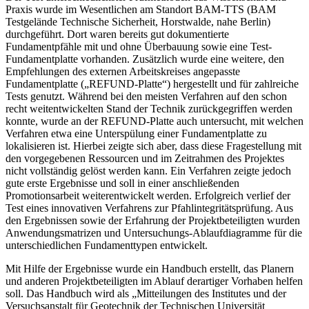
Praxis wurde im Wesentlichen am Standort BAM-TTS (BAM
Testgelände Technische Sicherheit, Horstwalde, nahe Berlin)
durchgeführt. Dort waren bereits gut dokumentierte
Fundamentpfähle mit und ohne Überbauung sowie eine Test-
Fundamentplatte vorhanden. Zusätzlich wurde eine weitere, den
Empfehlungen des externen Arbeitskreises angepasste
Fundamentplatte („REFUND-Platte“) hergestellt und für zahlreiche
Tests genutzt. Während bei den meisten Verfahren auf den schon
recht weitentwickelten Stand der Technik zurückgegriffen werden
konnte, wurde an der REFUND-Platte auch untersucht, mit welchen
Verfahren etwa eine Unterspülung einer Fundamentplatte zu
lokalisieren ist. Hierbei zeigte sich aber, dass diese Fragestellung mit
den vorgegebenen Ressourcen und im Zeitrahmen des Projektes
nicht vollständig gelöst werden kann. Ein Verfahren zeigte jedoch
gute erste Ergebnisse und soll in einer anschließenden
Promotionsarbeit weiterentwickelt werden. Erfolgreich verlief der
Test eines innovativen Verfahrens zur Pfahlintegritätsprüfung. Aus
den Ergebnissen sowie der Erfahrung der Projektbeteiligten wurden
Anwendungsmatrizen und Untersuchungs-Ablaufdiagramme für die
unterschiedlichen Fundamenttypen entwickelt.
Mit Hilfe der Ergebnisse wurde ein Handbuch erstellt, das Planern
und anderen Projektbeteiligten im Ablauf derartiger Vorhaben helfen
soll. Das Handbuch wird als „Mitteilungen des Institutes und der
Versuchsanstalt für Geotechnik der Technischen Universität