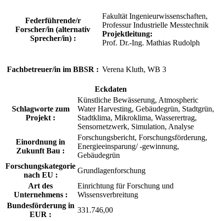
Fakultät Ingenieurwissenschaften,
Federführende/r
Professur Industrielle Messtechnik
Forscher/in (alternativ
Projektleitung:
Sprecher/in) :
Prof. Dr.-Ing. Mathias Rudolph
Fachbetreuer/in im BBSR :
Verena Kluth, WB 3
Eckdaten
Künstliche Bewässerung, Atmospheric
Schlagworte zum
Water Harvesting, Gebäudegrün, Stadtgrün,
Projekt :
Stadtklima, Mikroklima, Wasserertrag,
Sensornetzwerk, Simulation, Analyse
Forschungsbericht, Forschungsförderung,
Einordnung in
Energieeinsparung/ -gewinnung,
Zukunft Bau :
Gebäudegrün
Forschungskategorie
Grundlagenforschung
nach EU :
Art des
Einrichtung für Forschung und
Unternehmens :
Wissensverbreitung
Bundesförderung in
331.746,00
EUR :