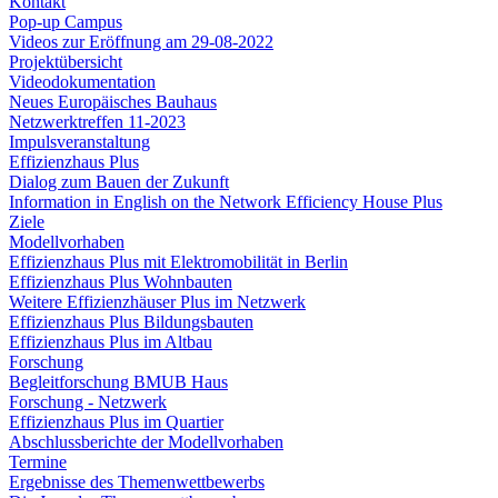
Kontakt
Pop-up Campus
Videos zur Eröffnung am 29-08-2022
Projektübersicht
Videodokumentation
Neues Europäisches Bauhaus
Netzwerktreffen 11-2023
Impulsveranstaltung
Effizienzhaus Plus
Dialog zum Bauen der Zukunft
Information in English on the Network Efficiency House Plus
Ziele
Modellvorhaben
Effizienzhaus Plus mit Elektromobilität in Berlin
Effizienzhaus Plus Wohnbauten
Weitere Effizienzhäuser Plus im Netzwerk
Effizienzhaus Plus Bildungsbauten
Effizienzhaus Plus im Altbau
Forschung
Begleitforschung BMUB Haus
Forschung - Netzwerk
Effizienzhaus Plus im Quartier
Abschlussberichte der Modellvorhaben
Termine
Ergebnisse des Themenwettbewerbs