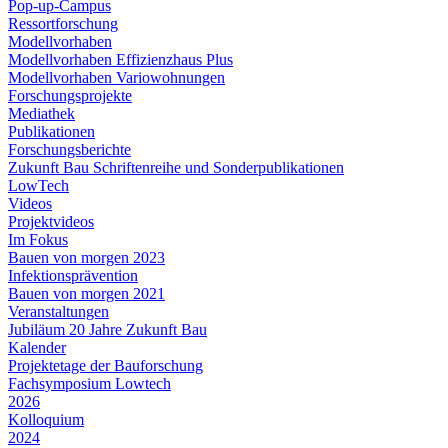
Pop-up-Campus
Ressortforschung
Modellvorhaben
Modellvorhaben Effizienzhaus Plus
Modellvorhaben Variowohnungen
Forschungsprojekte
Mediathek
Publikationen
Forschungsberichte
Zukunft Bau Schriftenreihe und Sonderpublikationen
LowTech
Videos
Projektvideos
Im Fokus
Bauen von morgen 2023
Infektionsprävention
Bauen von morgen 2021
Veranstaltungen
Jubiläum 20 Jahre Zukunft Bau
Kalender
Projektetage der Bauforschung
Fachsymposium Lowtech
2026
Kolloquium
2024