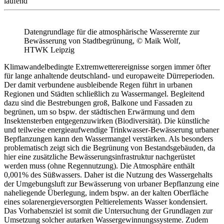
laufend
Datengrundlage für die atmosphärische Wasserernte zur
Bewässerung von Stadtbegrünung, © Maik Wolf,
HTWK Leipzig
Klimawandelbedingte Extremwetterereignisse sorgen immer öfter
für lange anhaltende deutschland- und europaweite Dürreperioden.
Der damit verbundene ausbleibende Regen führt in urbanen
Regionen und Städten schließlich zu Wassermangel. Begleitend
dazu sind die Bestrebungen groß, Balkone und Fassaden zu
begrünen, um so bspw. der städtischen Erwärmung und dem
Insektensterben entgegenzuwirken (Biodiversität). Die künstliche
und teilweise energieaufwendige Trinkwasser-Bewässerung urbaner
Bepflanzungen kann den Wassermangel verstärken. Als besonders
problematisch zeigt sich die Begrünung von Bestandsgebäuden, da
hier eine zusätzliche Bewässerungsinfrastruktur nachgerüstet
werden muss (ohne Regennutzung). Die Atmosphäre enthält
0,001% des Süßwassers. Daher ist die Nutzung des Wassergehalts
der Umgebungsluft zur Bewässerung von urbaner Bepflanzung eine
naheliegende Überlegung, indem bspw. an der kalten Oberfläche
eines solarenergieversorgten Peltierelements Wasser kondensiert.
Das Vorhabensziel ist somit die Untersuchung der Grundlagen zur
Umsetzung solcher autarken Wassergewinnungssysteme. Zudem