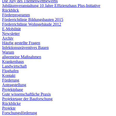
Die Jury des Themenwettbewerbs
Jubiläumveranstaltung 10 Jahre Effizienzhaus Plus-Initiative
Rückblick
Förderprogramm
Förderrichtlinie Bildungsbauten 2015
Förderrichtlinie Wohngebäude 2012
E-Mobilität
Newsletter
Archiv
Häufig gestellte Fragen
Infektionspräventives Bauen
Warum
allgemeine Maßnahmen
Krankenhaus
Landwirtschaft
Flughafen
Kontakt
Förderung
Antragstellung
Projektphase
Gute wissenschaftliche Praxis
Projektetage der Bauforschung
Rückblicke
Projekte
Forschungsförderung