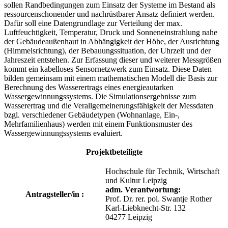
sollen Randbedingungen zum Einsatz der Systeme im Bestand als
ressourcenschonender und nachrüstbarer Ansatz definiert werden.
Dafür soll eine Datengrundlage zur Verteilung der max.
Luftfeuchtigkeit, Temperatur, Druck und Sonneneinstrahlung nahe
der Gebäudeaußenhaut in Abhängigkeit der Höhe, der Ausrichtung
(Himmelsrichtung), der Bebauungssituation, der Uhrzeit und der
Jahreszeit entstehen. Zur Erfassung dieser und weiterer Messgrößen
kommt ein kabelloses Sensornetzwerk zum Einsatz. Diese Daten
bilden gemeinsam mit einem mathematischen Modell die Basis zur
Berechnung des Wasserertrags eines energieautarken
Wassergewinnungssystems. Die Simulationsergebnisse zum
Wasserertrag und die Verallgemeinerungsfähigkeit der Messdaten
bzgl. verschiedener Gebäudetypen (Wohnanlage, Ein-,
Mehrfamilienhaus) werden mit einem Funktionsmuster des
Wassergewinnungssystems evaluiert.
Projektbeteiligte
Hochschule für Technik, Wirtschaft
und Kultur Leipzig
adm. Verantwortung:
Antragsteller/in :
Prof. Dr. rer. pol. Swantje Rother
Karl-Liebknecht-Str. 132
04277 Leipzig