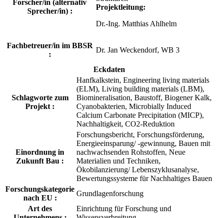
Forscher/in (alternativ
Projektleitung:
Sprecher/in) :
Dr.-Ing. Matthias Ahlhelm
Fachbetreuer/in im BBSR
Dr. Jan Weckendorf, WB 3
:
Eckdaten
Hanfkalkstein, Engineering living materials
(ELM), Living building materials (LBM),
Schlagworte zum
Biomineralisation, Baustoff, Biogener Kalk,
Projekt :
Cyanobakterien, Microbially Induced
Calcium Carbonate Precipitation (MICP),
Nachhaltigkeit, CO2-Reduktion
Forschungsbericht, Forschungsförderung,
Energieeinsparung/ -gewinnung, Bauen mit
Einordnung in
nachwachsenden Rohstoffen, Neue
Zukunft Bau :
Materialien und Techniken,
Ökobilanzierung/ Lebenszyklusanalyse,
Bewertungssysteme für Nachhaltiges Bauen
Forschungskategorie
Grundlagenforschung
nach EU :
Art des
Einrichtung für Forschung und
Unternehmens :
Wissensverbreitung