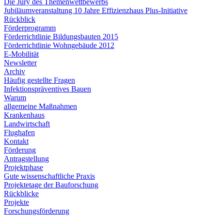
Die Jury des Themenwettbewerbs
Jubiläumveranstaltung 10 Jahre Effizienzhaus Plus-Initiative
Rückblick
Förderprogramm
Förderrichtlinie Bildungsbauten 2015
Förderrichtlinie Wohngebäude 2012
E-Mobilität
Newsletter
Archiv
Häufig gestellte Fragen
Infektionspräventives Bauen
Warum
allgemeine Maßnahmen
Krankenhaus
Landwirtschaft
Flughafen
Kontakt
Förderung
Antragstellung
Projektphase
Gute wissenschaftliche Praxis
Projektetage der Bauforschung
Rückblicke
Projekte
Forschungsförderung