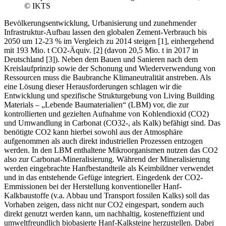
© IKTS
Bevölkerungsentwicklung, Urbanisierung und zunehmender
Infrastruktur-Aufbau lassen den globalen Zement-Verbrauch bis
2050 um 12-23 % im Vergleich zu 2014 steigen [1], einhergehend
mit 193 Mio. t CO2-Äquiv. [2] (davon 20,5 Mio. t in 2017 in
Deutschland [3]). Neben dem Bauen und Sanieren nach dem
Kreislaufprinzip sowie der Schonung und Wiederverwendung von
Ressourcen muss die Baubranche Klimaneutralität anstreben. Als
eine Lösung dieser Herausforderungen schlagen wir die
Entwicklung und spezifische Strukturgebung von Living Building
Materials – „Lebende Baumaterialien“ (LBM) vor, die zur
kontrollierten und gezielten Aufnahme von Kohlendioxid (CO2)
und Umwandlung in Carbonat (CO32-, als Kalk) befähigt sind. Das
benötigte CO2 kann hierbei sowohl aus der Atmosphäre
aufgenommen als auch direkt industriellen Prozessen entzogen
werden. In den LBM enthaltene Mikroorganismen nutzen das CO2
also zur Carbonat-Mineralisierung. Während der Mineralisierung
werden eingebrachte Hanfbestandteile als Keimbildner verwendet
und in das entstehende Gefüge integriert. Eingedenk der CO2-
Emmissionen bei der Herstellung konventioneller Hanf-
Kalkbaustoffe (v.a. Abbau und Transport fossilen Kalks) soll das
Vorhaben zeigen, dass nicht nur CO2 eingespart, sondern auch
direkt genutzt werden kann, um nachhaltig, kosteneffizient und
umweltfreundlich biobasierte Hanf-Kalksteine herzustellen. Dabei