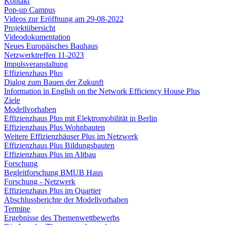
Kontakt
Pop-up Campus
Videos zur Eröffnung am 29-08-2022
Projektübersicht
Videodokumentation
Neues Europäisches Bauhaus
Netzwerktreffen 11-2023
Impulsveranstaltung
Effizienzhaus Plus
Dialog zum Bauen der Zukunft
Information in English on the Network Efficiency House Plus
Ziele
Modellvorhaben
Effizienzhaus Plus mit Elektromobilität in Berlin
Effizienzhaus Plus Wohnbauten
Weitere Effizienzhäuser Plus im Netzwerk
Effizienzhaus Plus Bildungsbauten
Effizienzhaus Plus im Altbau
Forschung
Begleitforschung BMUB Haus
Forschung - Netzwerk
Effizienzhaus Plus im Quartier
Abschlussberichte der Modellvorhaben
Termine
Ergebnisse des Themenwettbewerbs