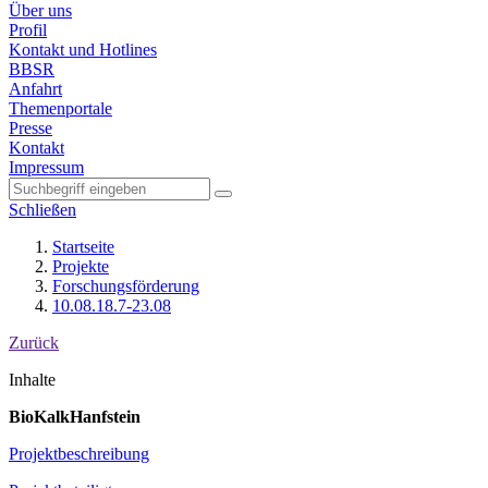
Über uns
Profil
Kontakt und Hotlines
BBSR
Anfahrt
Themenportale
Presse
Kontakt
Impressum
Schließen
Startseite
Projekte
Forschungsförderung
10.08.18.7-23.08
Zurück
Inhalte
BioKalkHanfstein
Projektbeschreibung