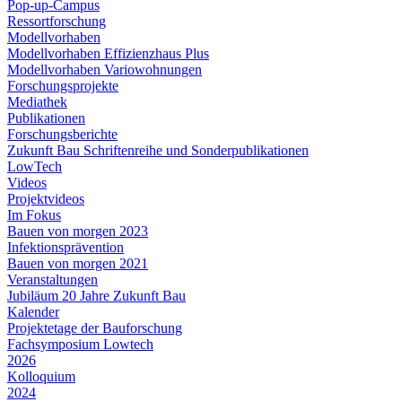
Pop-up-Campus
Ressortforschung
Modellvorhaben
Modellvorhaben Effizienzhaus Plus
Modellvorhaben Variowohnungen
Forschungsprojekte
Mediathek
Publikationen
Forschungsberichte
Zukunft Bau Schriftenreihe und Sonderpublikationen
LowTech
Videos
Projektvideos
Im Fokus
Bauen von morgen 2023
Infektionsprävention
Bauen von morgen 2021
Veranstaltungen
Jubiläum 20 Jahre Zukunft Bau
Kalender
Projektetage der Bauforschung
Fachsymposium Lowtech
2026
Kolloquium
2024