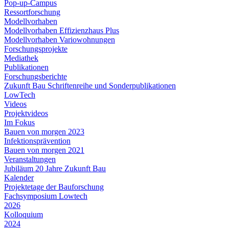
Pop-up-Campus
Ressortforschung
Modellvorhaben
Modellvorhaben Effizienzhaus Plus
Modellvorhaben Variowohnungen
Forschungsprojekte
Mediathek
Publikationen
Forschungsberichte
Zukunft Bau Schriftenreihe und Sonderpublikationen
LowTech
Videos
Projektvideos
Im Fokus
Bauen von morgen 2023
Infektionsprävention
Bauen von morgen 2021
Veranstaltungen
Jubiläum 20 Jahre Zukunft Bau
Kalender
Projektetage der Bauforschung
Fachsymposium Lowtech
2026
Kolloquium
2024