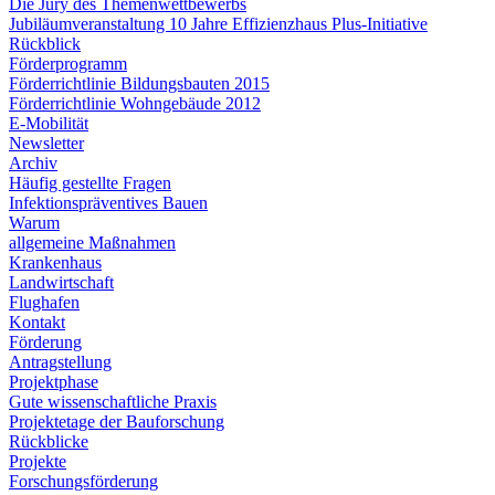
Die Jury des Themenwettbewerbs
Jubiläumveranstaltung 10 Jahre Effizienzhaus Plus-Initiative
Rückblick
Förderprogramm
Förderrichtlinie Bildungsbauten 2015
Förderrichtlinie Wohngebäude 2012
E-Mobilität
Newsletter
Archiv
Häufig gestellte Fragen
Infektionspräventives Bauen
Warum
allgemeine Maßnahmen
Krankenhaus
Landwirtschaft
Flughafen
Kontakt
Förderung
Antragstellung
Projektphase
Gute wissenschaftliche Praxis
Projektetage der Bauforschung
Rückblicke
Projekte
Forschungsförderung