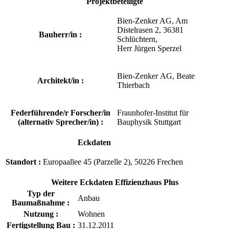
Projektbeteiligte
Bien-Zenker AG, Am
Distelrasen 2, 36381
Bauherr/in :
Schlüchtern,
Herr Jürgen Sperzel
Bien-Zenker AG, Beate
Architekt/in :
Thierbach
Federführende/r Forscher/in
Fraunhofer-Institut für
(alternativ Sprecher/in) :
Bauphysik Stuttgart
Eckdaten
Standort :
Europaallee 45 (Parzelle 2), 50226 Frechen
Weitere Eckdaten Effizienzhaus Plus
Typ der
Anbau
Baumaßnahme :
Nutzung :
Wohnen
Fertigstellung Bau :
31.12.2011