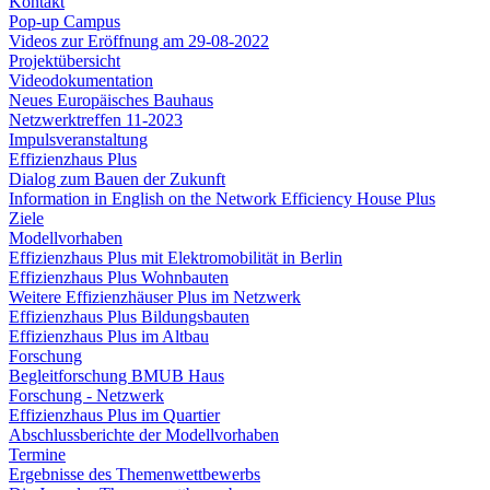
Kontakt
Pop-up Campus
Videos zur Eröffnung am 29-08-2022
Projektübersicht
Videodokumentation
Neues Europäisches Bauhaus
Netzwerktreffen 11-2023
Impulsveranstaltung
Effizienzhaus Plus
Dialog zum Bauen der Zukunft
Information in English on the Network Efficiency House Plus
Ziele
Modellvorhaben
Effizienzhaus Plus mit Elektromobilität in Berlin
Effizienzhaus Plus Wohnbauten
Weitere Effizienzhäuser Plus im Netzwerk
Effizienzhaus Plus Bildungsbauten
Effizienzhaus Plus im Altbau
Forschung
Begleitforschung BMUB Haus
Forschung - Netzwerk
Effizienzhaus Plus im Quartier
Abschlussberichte der Modellvorhaben
Termine
Ergebnisse des Themenwettbewerbs