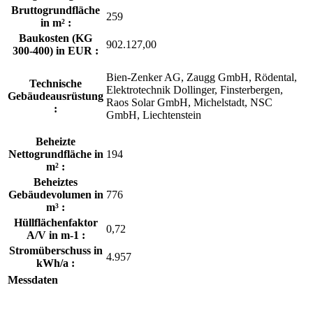
Bruttogrundfläche
259
in m² :
Baukosten (KG
902.127,00
300-400) in EUR :
Bien-Zenker AG, Zaugg GmbH, Rödental,
Technische
Elektrotechnik Dollinger, Finsterbergen,
Gebäudeausrüstung
Raos Solar GmbH, Michelstadt, NSC
:
GmbH, Liechtenstein
Beheizte
Nettogrundfläche in
194
m² :
Beheiztes
Gebäudevolumen in
776
m³ :
Hüllflächenfaktor
0,72
A/V in m-1 :
Stromüberschuss in
4.957
kWh/a :
Messdaten