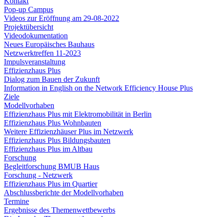
Kontakt
Pop-up Campus
Videos zur Eröffnung am 29-08-2022
Projektübersicht
Videodokumentation
Neues Europäisches Bauhaus
Netzwerktreffen 11-2023
Impulsveranstaltung
Effizienzhaus Plus
Dialog zum Bauen der Zukunft
Information in English on the Network Efficiency House Plus
Ziele
Modellvorhaben
Effizienzhaus Plus mit Elektromobilität in Berlin
Effizienzhaus Plus Wohnbauten
Weitere Effizienzhäuser Plus im Netzwerk
Effizienzhaus Plus Bildungsbauten
Effizienzhaus Plus im Altbau
Forschung
Begleitforschung BMUB Haus
Forschung - Netzwerk
Effizienzhaus Plus im Quartier
Abschlussberichte der Modellvorhaben
Termine
Ergebnisse des Themenwettbewerbs