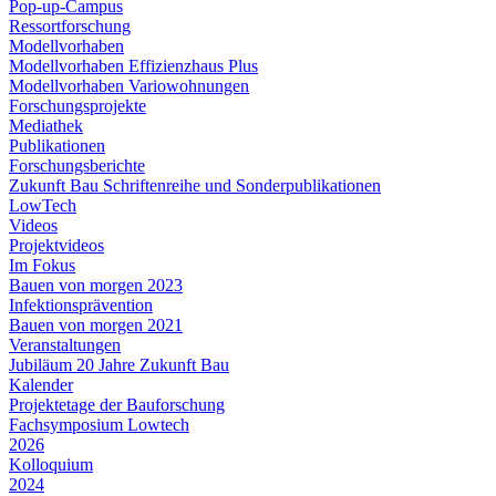
Pop-up-Campus
Ressortforschung
Modellvorhaben
Modellvorhaben Effizienzhaus Plus
Modellvorhaben Variowohnungen
Forschungsprojekte
Mediathek
Publikationen
Forschungsberichte
Zukunft Bau Schriftenreihe und Sonderpublikationen
LowTech
Videos
Projektvideos
Im Fokus
Bauen von morgen 2023
Infektionsprävention
Bauen von morgen 2021
Veranstaltungen
Jubiläum 20 Jahre Zukunft Bau
Kalender
Projektetage der Bauforschung
Fachsymposium Lowtech
2026
Kolloquium
2024