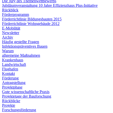
Die Jury des Themenwettbewerbs
Jubiläumveranstaltung 10 Jahre Effizienzhaus Plus-Initiative
Rückblick
Förderprogramm
Förderrichtlinie Bildungsbauten 2015
Förderrichtlinie Wohngebäude 2012
E-Mobilität
Newsletter
Archiv
Häufig gestellte Fragen
Infektionspräventives Bauen
Warum
allgemeine Maßnahmen
Krankenhaus
Landwirtschaft
Flughafen
Kontakt
Förderung
Antragstellung
Projektphase
Gute wissenschaftliche Praxis
Projektetage der Bauforschung
Rückblicke
Projekte
Forschungsförderung