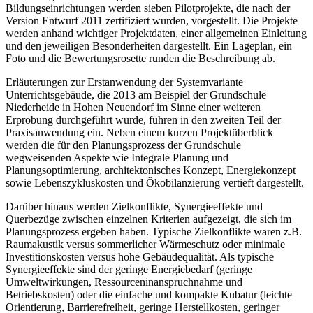
Bildungseinrichtungen werden sieben Pilotprojekte, die nach der
Version Entwurf 2011 zertifiziert wurden, vorgestellt. Die Projekte
werden anhand wichtiger Projektdaten, einer allgemeinen Einleitung
und den jeweiligen Besonderheiten dargestellt. Ein Lageplan, ein
Foto und die Bewertungsrosette runden die Beschreibung ab.
Erläuterungen zur Erstanwendung der Systemvariante
Unterrichtsgebäude, die 2013 am Beispiel der Grundschule
Niederheide in Hohen Neuendorf im Sinne einer weiteren
Erprobung durchgeführt wurde, führen in den zweiten Teil der
Praxisanwendung ein. Neben einem kurzen Projektüberblick
werden die für den Planungsprozess der Grundschule
wegweisenden Aspekte wie Integrale Planung und
Planungsoptimierung, architektonisches Konzept, Energiekonzept
sowie Lebenszykluskosten und Ökobilanzierung vertieft dargestellt.
Darüber hinaus werden Zielkonflikte, Synergieeffekte und
Querbezüge zwischen einzelnen Kriterien aufgezeigt, die sich im
Planungsprozess ergeben haben. Typische Zielkonflikte waren z.B.
Raumakustik versus sommerlicher Wärmeschutz oder minimale
Investitionskosten versus hohe Gebäudequalität. Als typische
Synergieeffekte sind der geringe Energiebedarf (geringe
Umweltwirkungen, Ressourceninanspruchnahme und
Betriebskosten) oder die einfache und kompakte Kubatur (leichte
Orientierung, Barrierefreiheit, geringe Herstellkosten, geringer