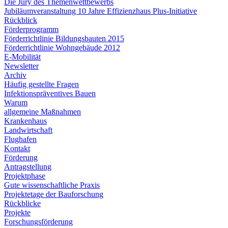
Die Jury des Themenwettbewerbs
Jubiläumveranstaltung 10 Jahre Effizienzhaus Plus-Initiative
Rückblick
Förderprogramm
Förderrichtlinie Bildungsbauten 2015
Förderrichtlinie Wohngebäude 2012
E-Mobilität
Newsletter
Archiv
Häufig gestellte Fragen
Infektionspräventives Bauen
Warum
allgemeine Maßnahmen
Krankenhaus
Landwirtschaft
Flughafen
Kontakt
Förderung
Antragstellung
Projektphase
Gute wissenschaftliche Praxis
Projektetage der Bauforschung
Rückblicke
Projekte
Forschungsförderung