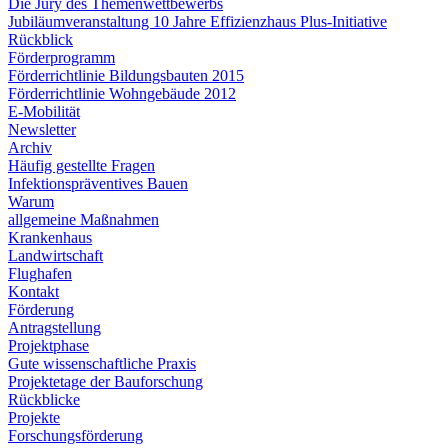
Die Jury des Themenwettbewerbs
Jubiläumveranstaltung 10 Jahre Effizienzhaus Plus-Initiative
Rückblick
Förderprogramm
Förderrichtlinie Bildungsbauten 2015
Förderrichtlinie Wohngebäude 2012
E-Mobilität
Newsletter
Archiv
Häufig gestellte Fragen
Infektionspräventives Bauen
Warum
allgemeine Maßnahmen
Krankenhaus
Landwirtschaft
Flughafen
Kontakt
Förderung
Antragstellung
Projektphase
Gute wissenschaftliche Praxis
Projektetage der Bauforschung
Rückblicke
Projekte
Forschungsförderung