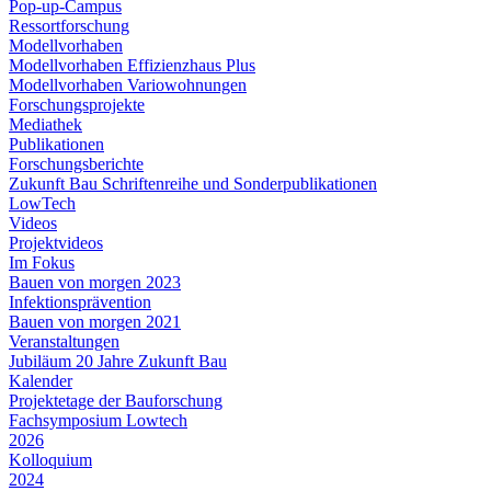
Pop-up-Campus
Ressortforschung
Modellvorhaben
Modellvorhaben Effizienzhaus Plus
Modellvorhaben Variowohnungen
Forschungsprojekte
Mediathek
Publikationen
Forschungsberichte
Zukunft Bau Schriftenreihe und Sonderpublikationen
LowTech
Videos
Projektvideos
Im Fokus
Bauen von morgen 2023
Infektionsprävention
Bauen von morgen 2021
Veranstaltungen
Jubiläum 20 Jahre Zukunft Bau
Kalender
Projektetage der Bauforschung
Fachsymposium Lowtech
2026
Kolloquium
2024