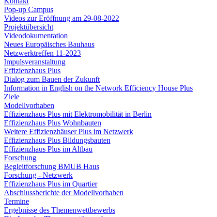
Kontakt
Pop-up Campus
Videos zur Eröffnung am 29-08-2022
Projektübersicht
Videodokumentation
Neues Europäisches Bauhaus
Netzwerktreffen 11-2023
Impulsveranstaltung
Effizienzhaus Plus
Dialog zum Bauen der Zukunft
Information in English on the Network Efficiency House Plus
Ziele
Modellvorhaben
Effizienzhaus Plus mit Elektromobilität in Berlin
Effizienzhaus Plus Wohnbauten
Weitere Effizienzhäuser Plus im Netzwerk
Effizienzhaus Plus Bildungsbauten
Effizienzhaus Plus im Altbau
Forschung
Begleitforschung BMUB Haus
Forschung - Netzwerk
Effizienzhaus Plus im Quartier
Abschlussberichte der Modellvorhaben
Termine
Ergebnisse des Themenwettbewerbs