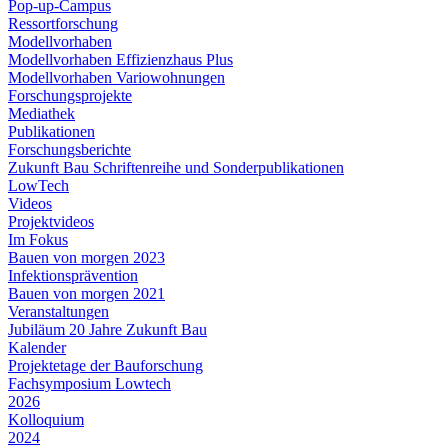
Pop-up-Campus
Ressortforschung
Modellvorhaben
Modellvorhaben Effizienzhaus Plus
Modellvorhaben Variowohnungen
Forschungsprojekte
Mediathek
Publikationen
Forschungsberichte
Zukunft Bau Schriftenreihe und Sonderpublikationen
LowTech
Videos
Projektvideos
Im Fokus
Bauen von morgen 2023
Infektionsprävention
Bauen von morgen 2021
Veranstaltungen
Jubiläum 20 Jahre Zukunft Bau
Kalender
Projektetage der Bauforschung
Fachsymposium Lowtech
2026
Kolloquium
2024