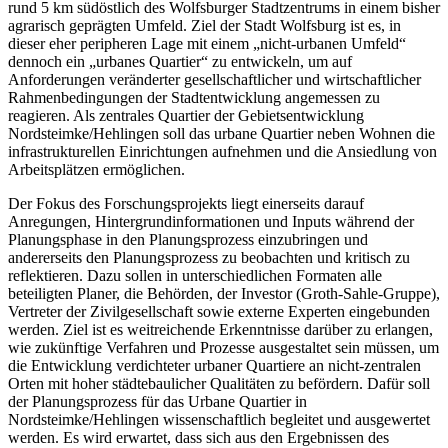
rund 5 km südöstlich des Wolfsburger Stadtzentrums in einem bisher
agrarisch geprägten Umfeld. Ziel der Stadt Wolfsburg ist es, in
dieser eher peripheren Lage mit einem „nicht-urbanen Umfeld“
dennoch ein „urbanes Quartier“ zu entwickeln, um auf
Anforderungen veränderter gesellschaftlicher und wirtschaftlicher
Rahmenbedingungen der Stadtentwicklung angemessen zu
reagieren. Als zentrales Quartier der Gebietsentwicklung
Nordsteimke/Hehlingen soll das urbane Quartier neben Wohnen die
infrastrukturellen Einrichtungen aufnehmen und die Ansiedlung von
Arbeitsplätzen ermöglichen.
Der Fokus des Forschungsprojekts liegt einerseits darauf
Anregungen, Hintergrundinformationen und Inputs während der
Planungsphase in den Planungsprozess einzubringen und
andererseits den Planungsprozess zu beobachten und kritisch zu
reflektieren. Dazu sollen in unterschiedlichen Formaten alle
beteiligten Planer, die Behörden, der Investor (Groth-Sahle-Gruppe),
Vertreter der Zivilgesellschaft sowie externe Experten eingebunden
werden. Ziel ist es weitreichende Erkenntnisse darüber zu erlangen,
wie zukünftige Verfahren und Prozesse ausgestaltet sein müssen, um
die Entwicklung verdichteter urbaner Quartiere an nicht-zentralen
Orten mit hoher städtebaulicher Qualitäten zu befördern. Dafür soll
der Planungsprozess für das Urbane Quartier in
Nordsteimke/Hehlingen wissenschaftlich begleitet und ausgewertet
werden. Es wird erwartet, dass sich aus den Ergebnissen des