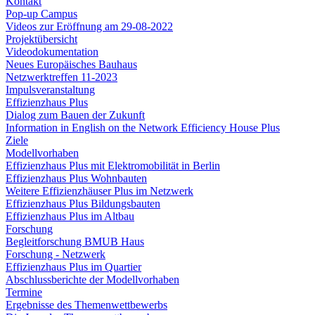
Kontakt
Pop-up Campus
Videos zur Eröffnung am 29-08-2022
Projektübersicht
Videodokumentation
Neues Europäisches Bauhaus
Netzwerktreffen 11-2023
Impulsveranstaltung
Effizienzhaus Plus
Dialog zum Bauen der Zukunft
Information in English on the Network Efficiency House Plus
Ziele
Modellvorhaben
Effizienzhaus Plus mit Elektromobilität in Berlin
Effizienzhaus Plus Wohnbauten
Weitere Effizienzhäuser Plus im Netzwerk
Effizienzhaus Plus Bildungsbauten
Effizienzhaus Plus im Altbau
Forschung
Begleitforschung BMUB Haus
Forschung - Netzwerk
Effizienzhaus Plus im Quartier
Abschlussberichte der Modellvorhaben
Termine
Ergebnisse des Themenwettbewerbs