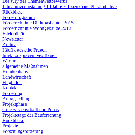
Die Jury des Themenwettbewerbs
Jubiläumveranstaltung 10 Jahre Effizienzhaus Plus-Initiative
Rückblick
Förderprogramm
Förderrichtlinie Bildungsbauten 2015
Förderrichtlinie Wohngebäude 2012
E-Mobilität
Newsletter
Archiv
Häufig gestellte Fragen
Infektionspräventives Bauen
Warum
allgemeine Maßnahmen
Krankenhaus
Landwirtschaft
Flughafen
Kontakt
Förderung
Antragstellung
Projektphase
Gute wissenschaftliche Praxis
Projektetage der Bauforschung
Rückblicke
Projekte
Forschungsförderung