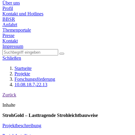
Über uns
Profil
Kontakt und Hotlines
BBSR
Anfahrt
Themenportale
Presse
Kontakt
Impressum
Schließen
Startseite
Projekte
Forschungsförderung
10.08.18.7-22.13
Zurück
Inhalte
StrohGold – Lasttragende Strohleichtbauweise
Projektbeschreibung