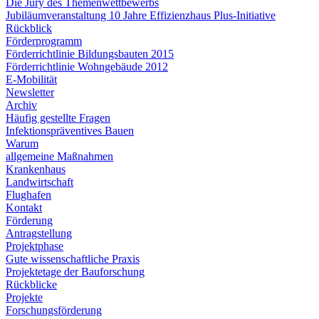
Die Jury des Themenwettbewerbs
Jubiläumveranstaltung 10 Jahre Effizienzhaus Plus-Initiative
Rückblick
Förderprogramm
Förderrichtlinie Bildungsbauten 2015
Förderrichtlinie Wohngebäude 2012
E-Mobilität
Newsletter
Archiv
Häufig gestellte Fragen
Infektionspräventives Bauen
Warum
allgemeine Maßnahmen
Krankenhaus
Landwirtschaft
Flughafen
Kontakt
Förderung
Antragstellung
Projektphase
Gute wissenschaftliche Praxis
Projektetage der Bauforschung
Rückblicke
Projekte
Forschungsförderung