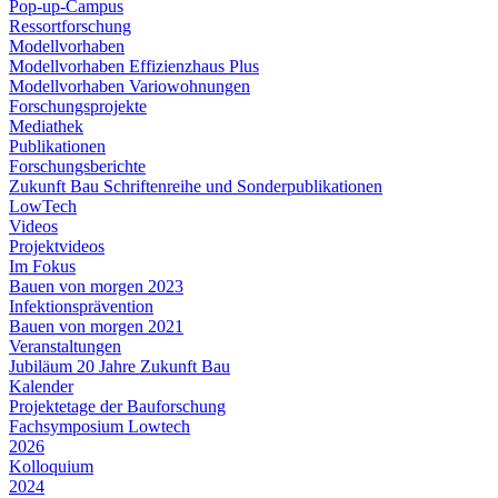
Pop-up-Campus
Ressortforschung
Modellvorhaben
Modellvorhaben Effizienzhaus Plus
Modellvorhaben Variowohnungen
Forschungsprojekte
Mediathek
Publikationen
Forschungsberichte
Zukunft Bau Schriftenreihe und Sonderpublikationen
LowTech
Videos
Projektvideos
Im Fokus
Bauen von morgen 2023
Infektionsprävention
Bauen von morgen 2021
Veranstaltungen
Jubiläum 20 Jahre Zukunft Bau
Kalender
Projektetage der Bauforschung
Fachsymposium Lowtech
2026
Kolloquium
2024