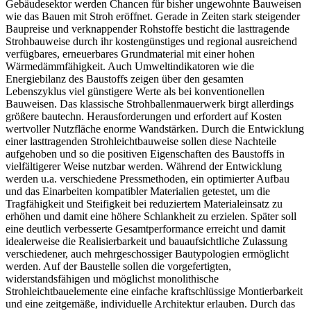
Gebäudesektor werden Chancen für bisher ungewohnte Bauweisen
wie das Bauen mit Stroh eröffnet. Gerade in Zeiten stark steigender
Baupreise und verknappender Rohstoffe besticht die lasttragende
Strohbauweise durch ihr kostengünstiges und regional ausreichend
verfügbares, erneuerbares Grundmaterial mit einer hohen
Wärmedämmfähigkeit. Auch Umweltindikatoren wie die
Energiebilanz des Baustoffs zeigen über den gesamten
Lebenszyklus viel günstigere Werte als bei konventionellen
Bauweisen. Das klassische Strohballenmauerwerk birgt allerdings
größere bautechn. Herausforderungen und erfordert auf Kosten
wertvoller Nutzfläche enorme Wandstärken. Durch die Entwicklung
einer lasttragenden Strohleichtbauweise sollen diese Nachteile
aufgehoben und so die positiven Eigenschaften des Baustoffs in
vielfältigerer Weise nutzbar werden. Während der Entwicklung
werden u.a. verschiedene Pressmethoden, ein optimierter Aufbau
und das Einarbeiten kompatibler Materialien getestet, um die
Tragfähigkeit und Steifigkeit bei reduziertem Materialeinsatz zu
erhöhen und damit eine höhere Schlankheit zu erzielen. Später soll
eine deutlich verbesserte Gesamtperformance erreicht und damit
idealerweise die Realisierbarkeit und bauaufsichtliche Zulassung
verschiedener, auch mehrgeschossiger Bautypologien ermöglicht
werden. Auf der Baustelle sollen die vorgefertigten,
widerstandsfähigen und möglichst monolithische
Strohleichtbauelemente eine einfache kraftschlüssige Montierbarkeit
und eine zeitgemäße, individuelle Architektur erlauben. Durch das