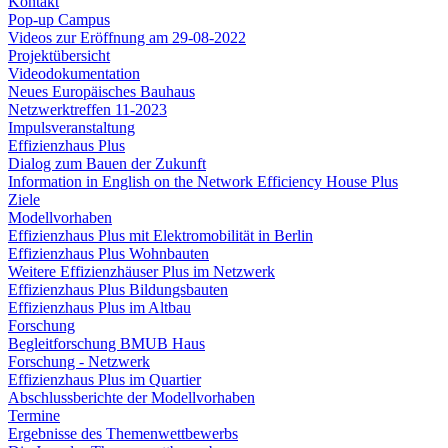
Kontakt
Pop-up Campus
Videos zur Eröffnung am 29-08-2022
Projektübersicht
Videodokumentation
Neues Europäisches Bauhaus
Netzwerktreffen 11-2023
Impulsveranstaltung
Effizienzhaus Plus
Dialog zum Bauen der Zukunft
Information in English on the Network Efficiency House Plus
Ziele
Modellvorhaben
Effizienzhaus Plus mit Elektromobilität in Berlin
Effizienzhaus Plus Wohnbauten
Weitere Effizienzhäuser Plus im Netzwerk
Effizienzhaus Plus Bildungsbauten
Effizienzhaus Plus im Altbau
Forschung
Begleitforschung BMUB Haus
Forschung - Netzwerk
Effizienzhaus Plus im Quartier
Abschlussberichte der Modellvorhaben
Termine
Ergebnisse des Themenwettbewerbs