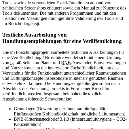
Tools
sowie die verwendeten Excel-Funktionen anhand von
zahlreichen Screenshots erläutert sowie ein Manual zur Nutzung des
Tools
dokumentiert. Die mit anderen Programmen und mit den
instationären Messungen durchgeführte Validierung des
Tools
sind
im Bericht dargelegt.
Textliche Ausarbeitung von
Handlungsempfehlungen für eine Veröffentlichung
Die im Forschungsprojekt erarbeitete textlichen Ausarbeitungen für
eine Veröffentlichung / Broschüre wendet sich mit einem Umfang
von
ca.
40 Seiten an Planer und
BNB
-Anwender, Bauverwaltungen
und Nutzer sowie an die interessierte Fachöffentlichkeit, um das
Verständnis für die Funktionalität unterschiedlicher Raumsituationen
und Lüftungskonzepte insbesondere in intensiv genutzten Räumen
entwickeln zu können. Die Handlungsempfehlungen sollen nach
Abschluss des Forschungsprojekts in Form einer Broschüre
veröffentlicht werden. Insgesamt beinhaltet die textliche
Ausarbeitung folgende Schwerpunkte:
Grundlagen (Bewertung der Innenraumluftqualität,
Einflussgrößen Kohlendioxidgehalt, mögliche Lüftungsarten)
BNB
-Kriteriensteckbrief 3.1.3 (Innenraumlufthygiene –
CO2
-
Konzentration)