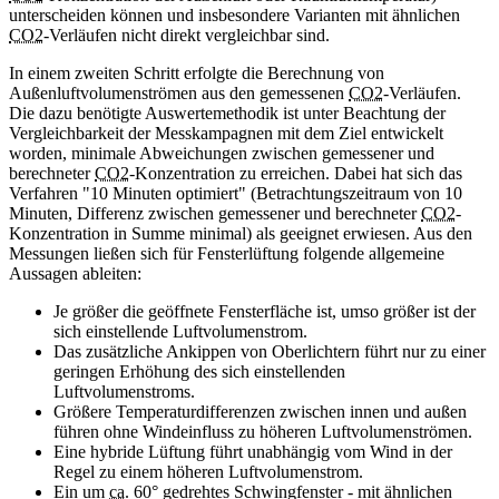
unterscheiden können und insbesondere Varianten mit ähnlichen
CO2
-Verläufen nicht direkt vergleichbar sind.
In einem zweiten Schritt erfolgte die Berechnung von
Außenluftvolumenströmen aus den gemessenen
CO2
-Verläufen.
Die dazu benötigte Auswertemethodik ist unter Beachtung der
Vergleichbarkeit der Messkampagnen mit dem Ziel entwickelt
worden, minimale Abweichungen zwischen gemessener und
berechneter
CO2
-Konzentration zu erreichen. Dabei hat sich das
Verfahren "10 Minuten optimiert" (Betrachtungszeitraum von 10
Minuten, Differenz zwischen gemessener und berechneter
CO2
-
Konzentration in Summe minimal) als geeignet erwiesen. Aus den
Messungen ließen sich für Fensterlüftung folgende allgemeine
Aussagen ableiten:
Je größer die geöffnete Fensterfläche ist, umso größer ist der
sich einstellende Luftvolumenstrom.
Das zusätzliche Ankippen von Oberlichtern führt nur zu einer
geringen Erhöhung des sich einstellenden
Luftvolumenstroms.
Größere Temperaturdifferenzen zwischen innen und außen
führen ohne Windeinfluss zu höheren Luftvolumenströmen.
Eine hybride Lüftung führt unabhängig vom Wind in der
Regel zu einem höheren Luftvolumenstrom.
Ein um
ca.
60° gedrehtes Schwingfenster - mit ähnlichen