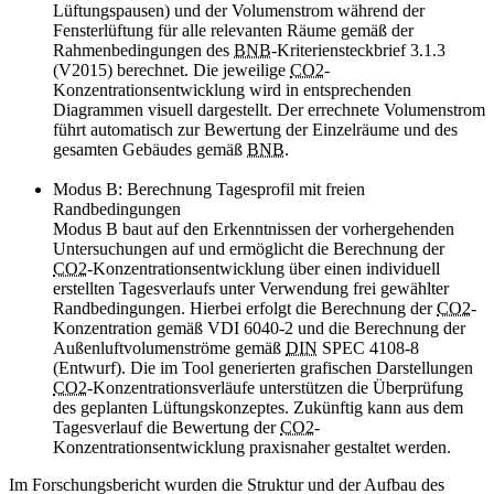
Lüftungspausen) und der Volumenstrom während der
Fensterlüftung für alle relevanten Räume gemäß der
Rahmenbedingungen des
BNB
-Kriteriensteckbrief 3.1.3
(V2015) berechnet. Die jeweilige
CO2
-
Konzentrationsentwicklung wird in entsprechenden
Diagrammen visuell dargestellt. Der errechnete Volumenstrom
führt automatisch zur Bewertung der Einzelräume und des
gesamten Gebäudes gemäß
BNB
.
Modus B: Berechnung Tagesprofil mit freien
Randbedingungen
Modus B baut auf den Erkenntnissen der vorhergehenden
Untersuchungen auf und ermöglicht die Berechnung der
CO2
-Konzentrationsentwicklung über einen individuell
erstellten Tagesverlaufs unter Verwendung frei gewählter
Randbedingungen. Hierbei erfolgt die Berechnung der
CO2
-
Konzentration gemäß VDI 6040-2 und die Berechnung der
Außenluftvolumenströme gemäß
DIN
SPEC 4108-8
(Entwurf). Die im
Tool
generierten grafischen Darstellungen
CO2
-Konzentrationsverläufe unterstützen die Überprüfung
des geplanten Lüftungskonzeptes. Zukünftig kann aus dem
Tagesverlauf die Bewertung der
CO2
-
Konzentrationsentwicklung praxisnaher gestaltet werden.
Im Forschungsbericht wurden die Struktur und der Aufbau des