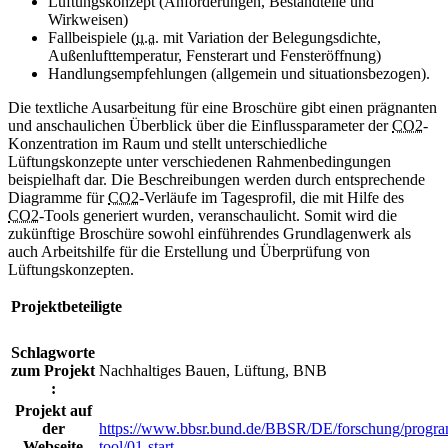
Lüftungskonzept (Anforderungen, Bestandteile und
Wirkweisen)
Fallbeispiele (
u.a.
mit Variation der Belegungsdichte,
Außenlufttemperatur, Fensterart und Fensteröffnung)
Handlungsempfehlungen (allgemein und situationsbezogen).
Die textliche Ausarbeitung für eine Broschüre gibt einen prägnanten
und anschaulichen Überblick über die Einflussparameter der
CO2
-
Konzentration im Raum und stellt unterschiedliche
Lüftungskonzepte unter verschiedenen Rahmenbedingungen
beispielhaft dar. Die Beschreibungen werden durch entsprechende
Diagramme für
CO2
-Verläufe im Tagesprofil, die mit Hilfe des
CO2
-
Tools
generiert wurden, veranschaulicht. Somit wird die
zukünftige Broschüre sowohl einführendes Grundlagenwerk als
auch Arbeitshilfe für die Erstellung und Überprüfung von
Lüftungskonzepten.
Projektbeteiligte
Schlagworte
zum Projekt
Nachhaltiges Bauen, Lüftung, BNB
:
Projekt auf
der
https://www.bbsr.bund.de/BBSR/DE/forschung/program
Webseite
tool/01-start