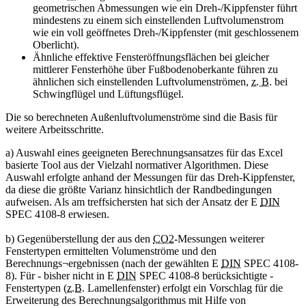
geometrischen Abmessungen wie ein Dreh-/Kippfenster führt
mindestens zu einem sich einstellenden Luftvolumenstrom
wie ein voll geöffnetes Dreh-/Kippfenster (mit geschlossenem
Oberlicht).
Ähnliche effektive Fensteröffnungsflächen bei gleicher
mittlerer Fensterhöhe über Fußbodenoberkante führen zu
ähnlichen sich einstellenden Luftvolumenströmen,
z. B.
bei
Schwingflügel und Lüftungsflügel.
Die so berechneten Außenluftvolumenströme sind die Basis für
weitere Arbeitsschritte.
a) Auswahl eines geeigneten Berechnungsansatzes für das Excel
basierte
Tool
aus der Vielzahl normativer Algorithmen. Diese
Auswahl erfolgte anhand der Messungen für das Dreh-Kippfenster,
da diese die größte Varianz hinsichtlich der Randbedingungen
aufweisen. Als am treffsichersten hat sich der Ansatz der E
DIN
SPEC 4108-8 erwiesen.
b) Gegenüberstellung der aus den
CO2
-Messungen weiterer
Fenstertypen ermittelten Volumenströme und den
Berechnungs¬ergebnissen (nach der gewählten E
DIN
SPEC 4108-
8). Für - bisher nicht in E
DIN
SPEC 4108-8 berücksichtigte -
Fenstertypen (
z.B.
Lamellenfenster) erfolgt ein Vorschlag für die
Erweiterung des Berechnungsalgorithmus mit Hilfe von