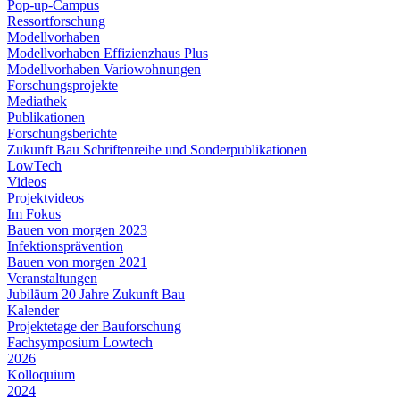
Pop-up-Campus
Ressortforschung
Modellvorhaben
Modellvorhaben Effizienzhaus Plus
Modellvorhaben Variowohnungen
Forschungsprojekte
Mediathek
Publikationen
Forschungsberichte
Zukunft Bau Schriftenreihe und Sonderpublikationen
LowTech
Videos
Projektvideos
Im Fokus
Bauen von morgen 2023
Infektionsprävention
Bauen von morgen 2021
Veranstaltungen
Jubiläum 20 Jahre Zukunft Bau
Kalender
Projektetage der Bauforschung
Fachsymposium Lowtech
2026
Kolloquium
2024