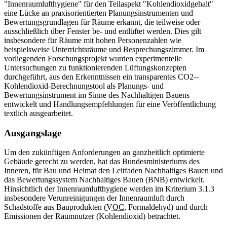
"Innenraumlufthygiene" für den Teilaspekt "Kohlendioxidgehalt"
eine Lücke an praxisorientierten Planungsinstrumenten und
Bewertungsgrundlagen für Räume erkannt, die teilweise oder
ausschließlich über Fenster be- und entlüftet werden. Dies gilt
insbesondere für Räume mit hohen Personenzahlen wie
beispielsweise Unterrichtsräume und Besprechungszimmer. Im
vorliegenden Forschungsprojekt wurden experimentelle
Untersuchungen zu funktionierenden Lüftungskonzepten
durchgeführt, aus den Erkenntnissen ein transparentes CO2--
Kohlendioxid-Berechnungstool als Planungs- und
Bewertungsinstrument im Sinne des Nachhaltigen Bauens
entwickelt und Handlungsempfehlungen für eine Veröffentlichung
textlich ausgearbeitet.
Ausgangslage
Um den zukünftigen Anforderungen an ganzheitlich optimierte
Gebäude gerecht zu werden, hat das Bundesministeriums des
Inneren, für Bau und Heimat den Leitfaden Nachhaltiges Bauen und
das Bewertungssystem Nachhaltiges Bauen (BNB) entwickelt.
Hinsichtlich der Innenraumlufthygiene werden im Kriterium 3.1.3
insbesondere Verunreinigungen der Innenraumluft durch
Schadstoffe aus Bauprodukten (
VOC
, Formaldehyd) und durch
Emissionen der Raumnutzer (Kohlendioxid) betrachtet.