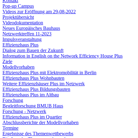
Kontakt
Pop-up Campus
Videos zur Eröffnung am 29-08-2022
Projektübersicht
Videodokumentation
Neues Europäisches Bauhaus
Netzwerktreffen 11-2023
Impulsveranstaltung
Effizienzhaus Plus
Dialog zum Bauen der Zukunft
Information in English on the Network Efficiency House Plus
Ziele
Modellvorhaben
Effizienzhaus Plus mit Elektromobilität in Berlin
Effizienzhaus Plus Wohnbauten
Weitere Effizienzhäuser Plus im Netzwerk
Effizienzhaus Plus Bildungsbauten
Effizienzhaus Plus im Altbau
Forschung
Begleitforschung BMUB Haus
Forschung - Netzwerk
Effizienzhaus Plus im Quartier
Abschlussberichte der Modellvorhaben
Termine
Ergebnisse des Themenwettbewerbs