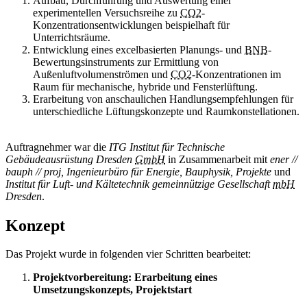
Aufbau, Durchführung und Auswertung einer
experimentellen Versuchsreihe zu
CO2
-
Konzentrationsentwicklungen beispielhaft für
Unterrichtsräume.
Entwicklung eines excelbasierten Planungs- und
BNB
-
Bewertungsinstruments zur Ermittlung von
Außenluftvolumenströmen und
CO2
-Konzentrationen im
Raum für mechanische, hybride und Fensterlüftung.
Erarbeitung von anschaulichen Handlungsempfehlungen für
unterschiedliche Lüftungskonzepte und Raumkonstellationen.
Auftragnehmer war die
ITG Institut für Technische
Gebäudeausrüstung Dresden
GmbH
in Zusammenarbeit mit
ener //
bauph // proj, Ingenieurbüro für Energie, Bauphysik, Projekte
und
Institut für Luft- und Kältetechnik gemeinnützige Gesellschaft
mbH
Dresden
.
Konzept
Das Projekt wurde in folgenden vier Schritten bearbeitet:
Projektvorbereitung: Erarbeitung eines
Umsetzungskonzepts, Projektstart