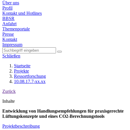
Über uns
Profil
Kontakt und Hotlines
BBSR
Anfahrt
Themenportale
Presse
Kontakt
Impressum
Schließen
Startseite
Projekte
Ressortforschung
10.08.17.7-xx.xx
Zurück
Inhalte
Entwicklung von Handlungsempfehlungen für praxisgerechte
Lüftungskonzepte und eines CO2-Berechnungstools
Projektbeschreibung