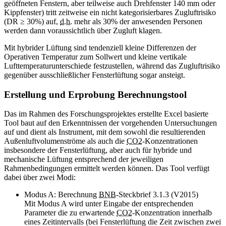
geöffneten Fenstern, aber teilweise auch Drehfenster 140 mm oder
Kippfenster) tritt zeitweise ein nicht kategorisierbares Zugluftrisiko
(DR ≥ 30%) auf,
d.h.
mehr als 30% der anwesenden Personen
werden dann voraussichtlich über Zugluft klagen.
Mit hybrider Lüftung sind tendenziell kleine Differenzen der
Operativen Temperatur zum Sollwert und kleine vertikale
Lufttemperaturunterschiede festzustellen, während das Zugluftrisiko
gegenüber ausschließlicher Fensterlüftung sogar ansteigt.
Erstellung und Erprobung Berechnungstool
Das im Rahmen des Forschungsprojektes erstellte Excel basierte
Tool
baut auf den Erkenntnissen der vorgehenden Untersuchungen
auf und dient als Instrument, mit dem sowohl die resultierenden
Außenluftvolumenströme als auch die
CO2
-Konzentrationen
insbesondere der Fensterlüftung, aber auch für hybride und
mechanische Lüftung entsprechend der jeweiligen
Rahmenbedingungen ermittelt werden können. Das
Tool
verfügt
dabei über zwei Modi:
Modus A: Berechnung
BNB
-Steckbrief 3.1.3 (V2015)
Mit Modus A wird unter Eingabe der entsprechenden
Parameter die zu erwartende
CO2
-Konzentration innerhalb
eines Zeitintervalls (bei Fensterlüftung die Zeit zwischen zwei