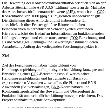
Die Bewertung der Kohlendioxidkonzentration orientiert sich an der
Arbeitsstättenrichtlinie
ASR
A3.6 "Lüftung" sowie an der Maßgabe
des Ausschusses für Innenraumrichtwerte (
AIR
), wonach eine
CO2
-
Konzentration von 1000
ppm
als "hygienisch unbedenklich" gilt.
Die Einhaltung dieser Anforderung ist insbesondere für
ausschließlich über Fenster gelüftete Räume mit hohen
Personenzahlen mit erheblichen Schwierigkeiten verbunden.
Hieraus erwächst der Bedarf an Informationen zu funktionierenden
Lüftungskonzepten und einem transparenten
CO2
-Berechnungstool
als überschlägiges Planungs- und Bewertungsinstrument, deren
Ausarbeitung Auftrag des vorliegenden Forschungsprojektes ist.
Ziel
Ziel des Forschungsvorhaben "Entwicklung von
Handlungsempfehlungen für praxisgerechte Lüftungskonzepte und
Entwicklung eines
CO2
-Berechnungstools" war es daher,
Handlungsempfehlungen und Instrumente auf Basis von
experimentellen Versuchen zu schaffen, die Planern und
BNB
-
Anwendern (Bauverwaltungen,
BNB
-Koordinatoren und
Konformitätsprüfstellen) die Bewertung und Überprüfung der
Funktionalität unterschiedlicher Lüftungskonzepte erleichtern. Das
Projekt beinhaltet folgende Schwerpunkte: