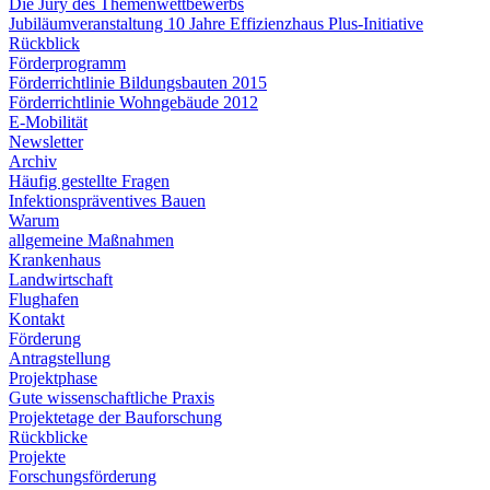
Die Jury des Themenwettbewerbs
Jubiläumveranstaltung 10 Jahre Effizienzhaus Plus-Initiative
Rückblick
Förderprogramm
Förderrichtlinie Bildungsbauten 2015
Förderrichtlinie Wohngebäude 2012
E-Mobilität
Newsletter
Archiv
Häufig gestellte Fragen
Infektionspräventives Bauen
Warum
allgemeine Maßnahmen
Krankenhaus
Landwirtschaft
Flughafen
Kontakt
Förderung
Antragstellung
Projektphase
Gute wissenschaftliche Praxis
Projektetage der Bauforschung
Rückblicke
Projekte
Forschungsförderung