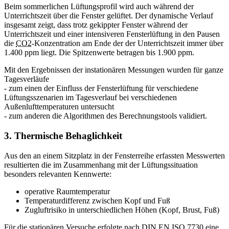
Beim sommerlichen Lüftungsprofil wird auch während der
Unterrichtszeit über die Fenster gelüftet. Der dynamische Verlauf
insgesamt zeigt, dass trotz gekippter Fenster während der
Unterrichtszeit und einer intensiveren Fensterlüftung in den Pausen
die
CO2
-Konzentration am Ende der der Unterrichtszeit immer über
1.400 ppm liegt. Die Spitzenwerte betragen bis 1.900 ppm.
Mit den Ergebnissen der instationären Messungen wurden für ganze
Tagesverläufe
- zum einen der Einfluss der Fensterlüftung für verschiedene
Lüftungsszenarien im Tagesverlauf bei verschiedenen
Außenlufttemperaturen untersucht
- zum anderen die Algorithmen des Berechnungs
tools
validiert.
3. Thermische Behaglichkeit
Aus den an einem Sitzplatz in der Fensterreihe erfassten Messwerten
resultierten die im Zusammenhang mit der Lüftungssituation
besonders relevanten Kennwerte:
operative Raumtemperatur
Temperaturdifferenz zwischen Kopf und Fuß
Zugluftrisiko in unterschiedlichen Höhen (Kopf, Brust, Fuß)
Für die stationären Versuche erfolgte nach
DIN
EN ISO 7730 eine