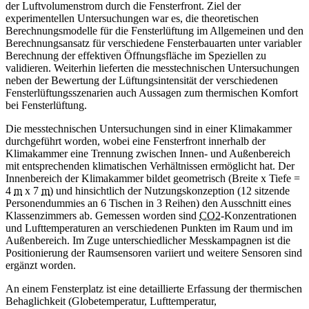
der Luftvolumenstrom durch die Fensterfront. Ziel der
experimentellen Untersuchungen war es, die theoretischen
Berechnungsmodelle für die Fensterlüftung im Allgemeinen und den
Berechnungsansatz für verschiedene Fensterbauarten unter variabler
Berechnung der effektiven Öffnungsfläche im Speziellen zu
validieren. Weiterhin lieferten die messtechnischen Untersuchungen
neben der Bewertung der Lüftungsintensität der verschiedenen
Fensterlüftungsszenarien auch Aussagen zum thermischen Komfort
bei Fensterlüftung.
Die messtechnischen Untersuchungen sind in einer Klimakammer
durchgeführt worden, wobei eine Fensterfront innerhalb der
Klimakammer eine Trennung zwischen Innen- und Außenbereich
mit entsprechenden klimatischen Verhältnissen ermöglicht hat. Der
Innenbereich der Klimakammer bildet geometrisch (Breite x Tiefe =
4
m
x 7
m
) und hinsichtlich der Nutzungskonzeption (12 sitzende
Personendummies an 6 Tischen in 3 Reihen) den Ausschnitt eines
Klassenzimmers ab. Gemessen worden sind
CO2
-Konzentrationen
und Lufttemperaturen an verschiedenen Punkten im Raum und im
Außenbereich. Im Zuge unterschiedlicher Messkampagnen ist die
Positionierung der Raumsensoren variiert und weitere Sensoren sind
ergänzt worden.
An einem Fensterplatz ist eine detaillierte Erfassung der thermischen
Behaglichkeit (Globetemperatur, Lufttemperatur,