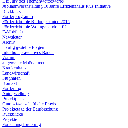
Die Jury des Themenwettbewerbs
Jubiläumveranstaltung 10 Jahre Effizienzhaus Plus-Initiative
Rückblick
Förderprogramm
Förderrichtlinie Bildungsbauten 2015
Förderrichtlinie Wohngebäude 2012
E-Mobilität
Newsletter
Archiv
Häufig gestellte Fragen
Infektionspräventives Bauen
Warum
allgemeine Maßnahmen
Krankenhaus
Landwirtschaft
Flughafen
Kontakt
Förderung
Antragstellung
Projektphase
Gute wissenschaftliche Praxis
Projektetage der Bauforschung
Rückblicke
Projekte
Forschungsförderung