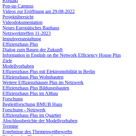
Kontakt
Pop-up Campus
Videos zur Eröffnung am 29-08-2022
Projektübersicht
Videodokumentation
Neues Europäisches Bauhaus
Netzwerktreffen 11-2023
Impulsveranstaltung
Effizienzhaus Plus
Dialog zum Bauen der Zukunft
Information in English on the Network Efficiency House Plus
Ziele
Modellvorhaben
Effizienzhaus Plus mit Elektromobilität in Berlin
Effizienzhaus Plus Wohnbauten
Weitere Effizienzhäuser Plus im Netzwerk
Effizienzhaus Plus Bildungsbauten
Effizienzhaus Plus im Altbau
Forschung
Begleitforschung BMUB Haus
Forschung - Netzwerk
Effizienzhaus Plus im Quartier
Abschlussberichte der Modellvorhaben
Termine
Ergebnisse des Themenwettbewerbs