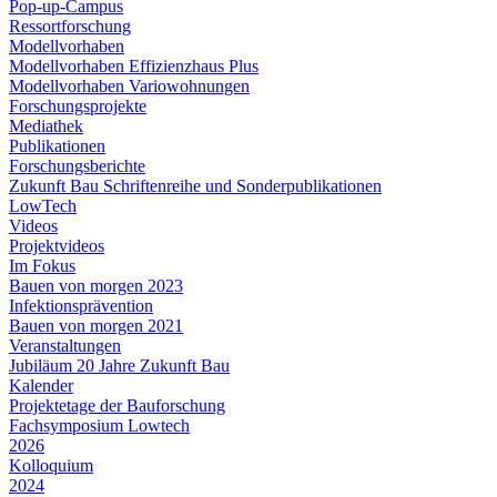
Pop-up-Campus
Ressortforschung
Modellvorhaben
Modellvorhaben Effizienzhaus Plus
Modellvorhaben Variowohnungen
Forschungsprojekte
Mediathek
Publikationen
Forschungsberichte
Zukunft Bau Schriftenreihe und Sonderpublikationen
LowTech
Videos
Projektvideos
Im Fokus
Bauen von morgen 2023
Infektionsprävention
Bauen von morgen 2021
Veranstaltungen
Jubiläum 20 Jahre Zukunft Bau
Kalender
Projektetage der Bauforschung
Fachsymposium Lowtech
2026
Kolloquium
2024