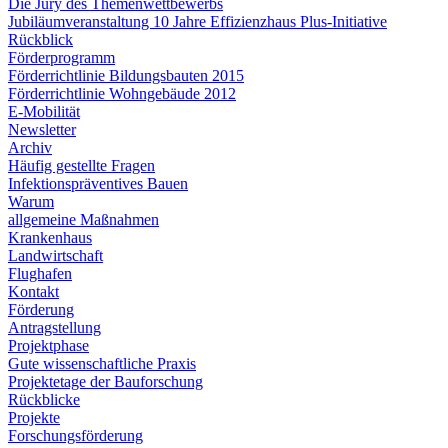
Die Jury des Themenwettbewerbs
Jubiläumveranstaltung 10 Jahre Effizienzhaus Plus-Initiative
Rückblick
Förderprogramm
Förderrichtlinie Bildungsbauten 2015
Förderrichtlinie Wohngebäude 2012
E-Mobilität
Newsletter
Archiv
Häufig gestellte Fragen
Infektionspräventives Bauen
Warum
allgemeine Maßnahmen
Krankenhaus
Landwirtschaft
Flughafen
Kontakt
Förderung
Antragstellung
Projektphase
Gute wissenschaftliche Praxis
Projektetage der Bauforschung
Rückblicke
Projekte
Forschungsförderung