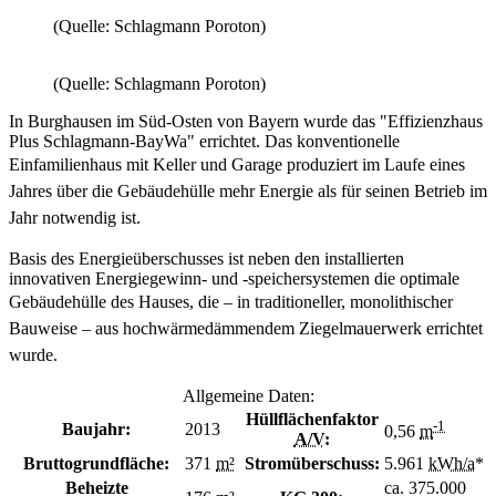
(Quelle: Schlagmann Poroton)
(Quelle: Schlagmann Poroton)
In Burghausen im Süd-Osten von Bayern wurde das "Effizienzhaus
Plus Schlagmann-BayWa" errichtet. Das konventionelle
Einfamilienhaus mit Keller und Garage produziert im
Laufe eines
Jahres über die Gebäudehülle mehr Energie als für seinen Betrieb im
Jahr notwendig ist.
Basis des Energieüberschusses ist neben den installierten
innovativen Energiegewinn- und -speichersystemen die optimale
Gebäudehülle des Hauses, die – in traditioneller,
monolithischer
Bauweise – aus hochwärmedämmendem Ziegelmauerwerk errichtet
wurde.
Allgemeine Daten:
Hüllflächenfaktor
-1
Baujahr:
2013
0,56
m
A/V
:
Bruttogrundfläche:
371
m²
Stromüberschuss:
5.961
kWh/a
*
Beheizte
ca. 375.000