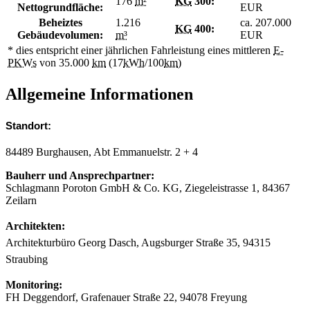
176
m²
KG
300:
Nettogrundfläche:
EUR
Beheiztes
1.216
ca. 207.000
KG
400:
Gebäudevolumen:
m³
EUR
* dies entspricht einer jährlichen Fahrleistung eines mittleren
E-
PKWs
von 35.000
km
(17
kWh
/100
km
)
Allgemeine Informationen
Standort:
84489 Burghausen, Abt Emmanuelstr. 2 + 4
Bauherr und Ansprechpartner:
Schlagmann Poroton GmbH & Co. KG, Ziegeleistrasse 1, 84367
Zeilarn
Architekten:
Architekturbüro Georg Dasch, Augsburger Straße 35, 94315
Straubing
Monitoring:
FH Deggendorf, Grafenauer Straße 22, 94078 Freyung