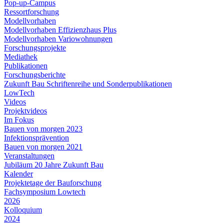
Pop-up-Campus
Ressortforschung
Modellvorhaben
Modellvorhaben Effizienzhaus Plus
Modellvorhaben Variowohnungen
Forschungsprojekte
Mediathek
Publikationen
Forschungsberichte
Zukunft Bau Schriftenreihe und Sonderpublikationen
LowTech
Videos
Projektvideos
Im Fokus
Bauen von morgen 2023
Infektionsprävention
Bauen von morgen 2021
Veranstaltungen
Jubiläum 20 Jahre Zukunft Bau
Kalender
Projektetage der Bauforschung
Fachsymposium Lowtech
2026
Kolloquium
2024