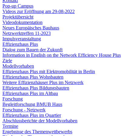
Kontakt
Pop-up Campus
Videos zur Eröffnung am 29-08-2022
Projektübersicht
Videodokumentation
Neues Europäisches Bauhaus
Netzwerktreffen 11-2023
Impulsveranstaltung
Effizienzhaus Plus
Dialog zum Bauen der Zukunft
Information in English on the Network Efficiency House Plus
Ziele
Modellvorhaben
Effizienzhaus Plus mit Elektromobilität in Berlin
Effizienzhaus Plus Wohnbauten
Weitere Effizienzhäuser Plus im Netzwerk
Effizienzhaus Plus Bildungsbauten
Effizienzhaus Plus im Altbau
Forschung
Begleitforschung BMUB Haus
Forschung - Netzwerk
Effizienzhaus Plus im Quartier
Abschlussberichte der Modellvorhaben
Termine
Ergebnisse des Themenwettbewerbs