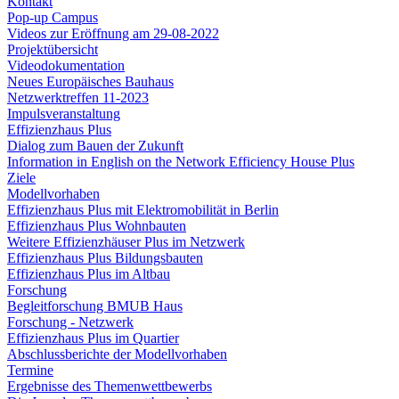
Kontakt
Pop-up Campus
Videos zur Eröffnung am 29-08-2022
Projektübersicht
Videodokumentation
Neues Europäisches Bauhaus
Netzwerktreffen 11-2023
Impulsveranstaltung
Effizienzhaus Plus
Dialog zum Bauen der Zukunft
Information in English on the Network Efficiency House Plus
Ziele
Modellvorhaben
Effizienzhaus Plus mit Elektromobilität in Berlin
Effizienzhaus Plus Wohnbauten
Weitere Effizienzhäuser Plus im Netzwerk
Effizienzhaus Plus Bildungsbauten
Effizienzhaus Plus im Altbau
Forschung
Begleitforschung BMUB Haus
Forschung - Netzwerk
Effizienzhaus Plus im Quartier
Abschlussberichte der Modellvorhaben
Termine
Ergebnisse des Themenwettbewerbs