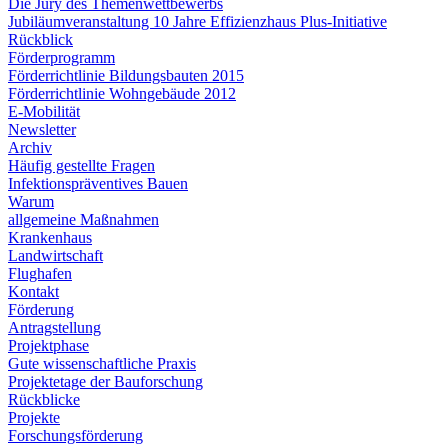
Die Jury des Themenwettbewerbs
Jubiläumveranstaltung 10 Jahre Effizienzhaus Plus-Initiative
Rückblick
Förderprogramm
Förderrichtlinie Bildungsbauten 2015
Förderrichtlinie Wohngebäude 2012
E-Mobilität
Newsletter
Archiv
Häufig gestellte Fragen
Infektionspräventives Bauen
Warum
allgemeine Maßnahmen
Krankenhaus
Landwirtschaft
Flughafen
Kontakt
Förderung
Antragstellung
Projektphase
Gute wissenschaftliche Praxis
Projektetage der Bauforschung
Rückblicke
Projekte
Forschungsförderung