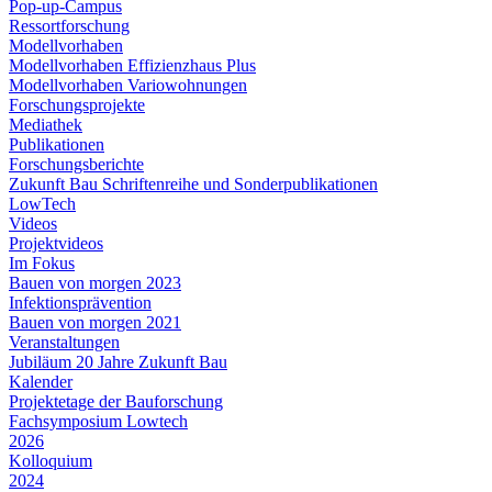
Pop-up-Campus
Ressortforschung
Modellvorhaben
Modellvorhaben Effizienzhaus Plus
Modellvorhaben Variowohnungen
Forschungsprojekte
Mediathek
Publikationen
Forschungsberichte
Zukunft Bau Schriftenreihe und Sonderpublikationen
LowTech
Videos
Projektvideos
Im Fokus
Bauen von morgen 2023
Infektionsprävention
Bauen von morgen 2021
Veranstaltungen
Jubiläum 20 Jahre Zukunft Bau
Kalender
Projektetage der Bauforschung
Fachsymposium Lowtech
2026
Kolloquium
2024