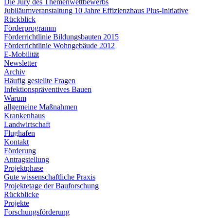
Die Jury des Themenwettbewerbs
Jubiläumveranstaltung 10 Jahre Effizienzhaus Plus-Initiative
Rückblick
Förderprogramm
Förderrichtlinie Bildungsbauten 2015
Förderrichtlinie Wohngebäude 2012
E-Mobilität
Newsletter
Archiv
Häufig gestellte Fragen
Infektionspräventives Bauen
Warum
allgemeine Maßnahmen
Krankenhaus
Landwirtschaft
Flughafen
Kontakt
Förderung
Antragstellung
Projektphase
Gute wissenschaftliche Praxis
Projektetage der Bauforschung
Rückblicke
Projekte
Forschungsförderung