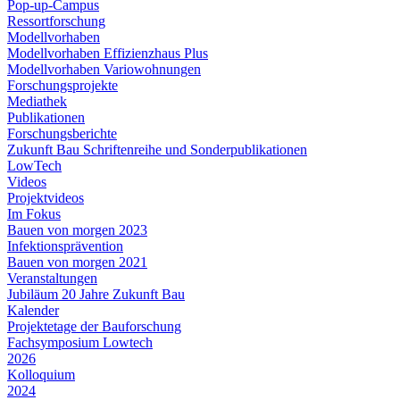
Pop-up-Campus
Ressortforschung
Modellvorhaben
Modellvorhaben Effizienzhaus Plus
Modellvorhaben Variowohnungen
Forschungsprojekte
Mediathek
Publikationen
Forschungsberichte
Zukunft Bau Schriftenreihe und Sonderpublikationen
LowTech
Videos
Projektvideos
Im Fokus
Bauen von morgen 2023
Infektionsprävention
Bauen von morgen 2021
Veranstaltungen
Jubiläum 20 Jahre Zukunft Bau
Kalender
Projektetage der Bauforschung
Fachsymposium Lowtech
2026
Kolloquium
2024