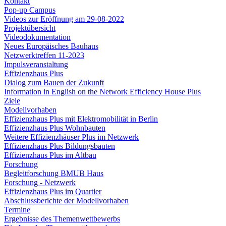
Kontakt
Pop-up Campus
Videos zur Eröffnung am 29-08-2022
Projektübersicht
Videodokumentation
Neues Europäisches Bauhaus
Netzwerktreffen 11-2023
Impulsveranstaltung
Effizienzhaus Plus
Dialog zum Bauen der Zukunft
Information in English on the Network Efficiency House Plus
Ziele
Modellvorhaben
Effizienzhaus Plus mit Elektromobilität in Berlin
Effizienzhaus Plus Wohnbauten
Weitere Effizienzhäuser Plus im Netzwerk
Effizienzhaus Plus Bildungsbauten
Effizienzhaus Plus im Altbau
Forschung
Begleitforschung BMUB Haus
Forschung - Netzwerk
Effizienzhaus Plus im Quartier
Abschlussberichte der Modellvorhaben
Termine
Ergebnisse des Themenwettbewerbs