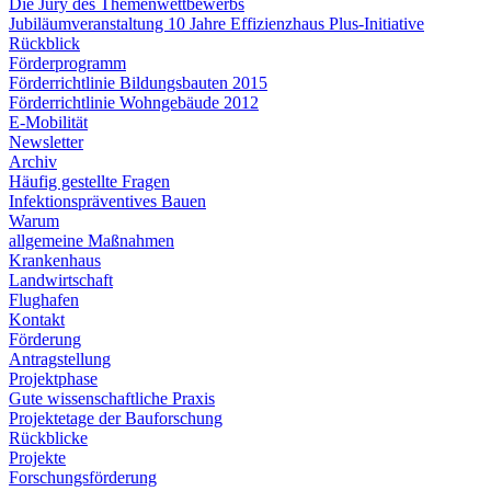
Die Jury des Themenwettbewerbs
Jubiläumveranstaltung 10 Jahre Effizienzhaus Plus-Initiative
Rückblick
Förderprogramm
Förderrichtlinie Bildungsbauten 2015
Förderrichtlinie Wohngebäude 2012
E-Mobilität
Newsletter
Archiv
Häufig gestellte Fragen
Infektionspräventives Bauen
Warum
allgemeine Maßnahmen
Krankenhaus
Landwirtschaft
Flughafen
Kontakt
Förderung
Antragstellung
Projektphase
Gute wissenschaftliche Praxis
Projektetage der Bauforschung
Rückblicke
Projekte
Forschungsförderung