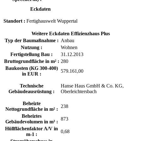
Eckdaten
Standort :
Fertighauswelt Wuppertal
Weitere Eckdaten Effizienzhaus Plus
Typ der Baumaßnahme :
Anbau
Nutzung :
Wohnen
Fertigstellung Bau :
31.12.2013
Bruttogrundfläche in m² :
280
Baukosten (KG 300-400)
579.161,00
in EUR :
Technische
Hanse Haus GmbH & Co. KG,
Gebäudeausrüstung :
Oberleichtersbach
Beheizte
238
Nettogrundfläche in m² :
Beheiztes
873
Gebäudevolumen in m³ :
Hüllflächenfaktor A/V in
0,68
m-1 :