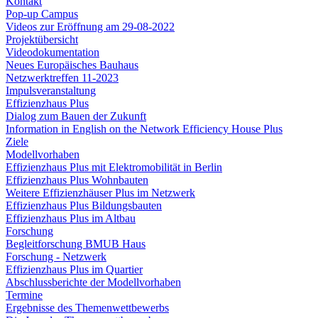
Kontakt
Pop-up Campus
Videos zur Eröffnung am 29-08-2022
Projektübersicht
Videodokumentation
Neues Europäisches Bauhaus
Netzwerktreffen 11-2023
Impulsveranstaltung
Effizienzhaus Plus
Dialog zum Bauen der Zukunft
Information in English on the Network Efficiency House Plus
Ziele
Modellvorhaben
Effizienzhaus Plus mit Elektromobilität in Berlin
Effizienzhaus Plus Wohnbauten
Weitere Effizienzhäuser Plus im Netzwerk
Effizienzhaus Plus Bildungsbauten
Effizienzhaus Plus im Altbau
Forschung
Begleitforschung BMUB Haus
Forschung - Netzwerk
Effizienzhaus Plus im Quartier
Abschlussberichte der Modellvorhaben
Termine
Ergebnisse des Themenwettbewerbs