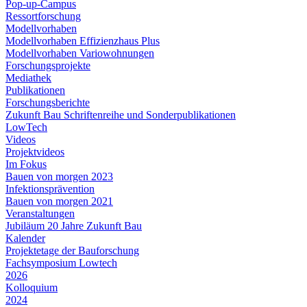
Pop-up-Campus
Ressortforschung
Modellvorhaben
Modellvorhaben Effizienzhaus Plus
Modellvorhaben Variowohnungen
Forschungsprojekte
Mediathek
Publikationen
Forschungsberichte
Zukunft Bau Schriftenreihe und Sonderpublikationen
LowTech
Videos
Projektvideos
Im Fokus
Bauen von morgen 2023
Infektionsprävention
Bauen von morgen 2021
Veranstaltungen
Jubiläum 20 Jahre Zukunft Bau
Kalender
Projektetage der Bauforschung
Fachsymposium Lowtech
2026
Kolloquium
2024