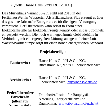
(Quelle: Hanse Haus GmbH & Co. KG)
Das Musterhaus Variant 35-235 steht seit 2013 in der
FertighausWelt in Wuppertal. Als Effizienzhaus Plus erzeugt es über
das gesamte Jahr mehr Energie als es für die eigene Versorgung
verbraucht. Der Überschuss kann selbst in Form einer
Elektrotankstelle für Elektrofahrzeuge genutzt oder in das Stromnetz
eingespeist werden. Die hoch wärmegedämmte Gebäudehülle in
Verbindung mit einer geregelten Lüftungsanlage und einer Luft-
Wasser-Wärmepumpe sorgt für einen hohen energetischen Standard.
Projektbeteiligte
Hanse Haus GmbH & Co. KG,
Bauherr/in :
Buchstraße 1-3, 97789 Oberleichtersbach
Hanse Haus GmbH & Co. KG,
Architekt/in :
Oberleichtersbach,
http://hanse-haus.de
Federführende/r
Fraunhofer-Institut für Bauphysik,
Forscher/in
Abteilung Energieeffizienz und
(alternativ
Raumklima,
www.ibp.fraunhofer.de/wt
Sprecher/in) :