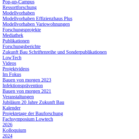
Pop-up-Campus
Ressortforschung
Modellvorhaben
Modellvorhaben Effizienzhaus Plus
Modellvorhaben Variowohnungen
Forschungsprojekte
Mediathek
Publikationen
Forschungsberichte
Zukunft Bau Schriftenreihe und Sonderpublikationen
LowTech
Videos
Projektvideos
Im Fokus
Bauen von morgen 2023
Infektionsprävention
Bauen von morgen 2021
Veranstaltungen
Jubiläum 20 Jahre Zukunft Bau
Kalender
Projektetage der Bauforschung
Fachsymposium Lowtech
2026
Kolloquium
2024