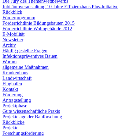
Die Jury des Themenwettbewerbs
Jubiläumveranstaltung 10 Jahre Effizienzhaus Plus-Initiative
Rückblick
Förderprogramm
Förderrichtlinie Bildungsbauten 2015
Förderrichtlinie Wohngebäude 2012
E-Mobilität
Newsletter
Archiv
Häufig gestellte Fragen
Infektionspräventives Bauen
Warum
allgemeine Maßnahmen
Krankenhaus
Landwirtschaft
Flughafen
Kontakt
Förderung
Antragstellung
Projektphase
Gute wissenschaftliche Praxis
Projektetage der Bauforschung
Rückblicke
Projekte
Forschungsförderung