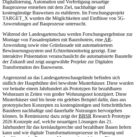
Digitalisierung, Automation und Vorfertigung neuartige
Bauprozesse entstehen mit dem Ziel, nachhaltige und
kostengünstige Bauweisen zu etablieren. Im Forschungsprojekt
TARGET_X wurden die Möglichkeiten und Einflüsse von 5G-
Anwendungen auf Bauprozesse untersucht.
Während der Landesgartenschau werden Forschungsergebnisse zur
Montage von Fassadenplatten mit Baurobotern, eine
AR
-
Anwendung sowie eine Grünfassade mit automatisiertem
Bewässerungssystem und Echtzeitmonitoring gezeigt. Eine
interaktive Präsentation veranschaulicht die automatisierte Baustelle
der Zukunft und zeigt ausgewählte Projekte zur Digitalen
Transformation des Bauwesens.
Angrenzend an das Landesgartenschaugelände befinden sich
südlich der Hauptbühne drei bewohnte Musterhäuser. Diese wurden
vor beinahe einem Jahrhundert als Prototypen für bezahlbaren
Wohnraum in Zeiten von großer Wohnungsnot konzipiert. Diese
Musterhäuser sind bis heute ein gelebtes Beispiel dafür, dass aus
prototypischen Konzepten zu kostengünstigen und fortschrittlichen
Bauideen nachhaltige und dauerhafte Nutzungen hervorgehen
können. In Reminiszenz dazu zeigt der
BBSR
Research Prototype
2026 Konzepte auf, welche neuartigen Lösungen das 21.
Jahrhundert für das kreislaufgerechte und bezahlbare Bauen liefern
kann und wie digitale Transformationsprozesse in Planung und