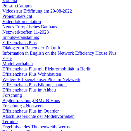
Kontakt
Pop-up Campus
Videos zur Eröffnung am 29-08-2022
Projektübersicht
Videodokumentation
Neues Europäisches Bauhaus
Netzwerktreffen 11-2023
Impulsveranstaltung
Effizienzhaus Plus
Dialog zum Bauen der Zukunft
Information in English on the Network Efficiency House Plus
Ziele
Modellvorhaben
Effizienzhaus Plus mit Elektromobilität in Berlin
Effizienzhaus Plus Wohnbauten
Weitere Effizienzhäuser Plus im Netzwerk
Effizienzhaus Plus Bildungsbauten
Effizienzhaus Plus im Altbau
Forschung
Begleitforschung BMUB Haus
Forschung - Netzwerk
Effizienzhaus Plus im Quartier
Abschlussberichte der Modellvorhaben
Termine
Ergebnisse des Themenwettbewerbs