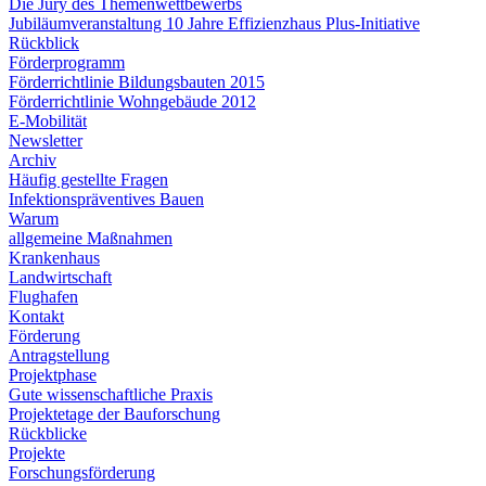
Die Jury des Themenwettbewerbs
Jubiläumveranstaltung 10 Jahre Effizienzhaus Plus-Initiative
Rückblick
Förderprogramm
Förderrichtlinie Bildungsbauten 2015
Förderrichtlinie Wohngebäude 2012
E-Mobilität
Newsletter
Archiv
Häufig gestellte Fragen
Infektionspräventives Bauen
Warum
allgemeine Maßnahmen
Krankenhaus
Landwirtschaft
Flughafen
Kontakt
Förderung
Antragstellung
Projektphase
Gute wissenschaftliche Praxis
Projektetage der Bauforschung
Rückblicke
Projekte
Forschungsförderung