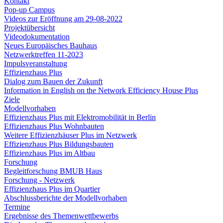
Kontakt
Pop-up Campus
Videos zur Eröffnung am 29-08-2022
Projektübersicht
Videodokumentation
Neues Europäisches Bauhaus
Netzwerktreffen 11-2023
Impulsveranstaltung
Effizienzhaus Plus
Dialog zum Bauen der Zukunft
Information in English on the Network Efficiency House Plus
Ziele
Modellvorhaben
Effizienzhaus Plus mit Elektromobilität in Berlin
Effizienzhaus Plus Wohnbauten
Weitere Effizienzhäuser Plus im Netzwerk
Effizienzhaus Plus Bildungsbauten
Effizienzhaus Plus im Altbau
Forschung
Begleitforschung BMUB Haus
Forschung - Netzwerk
Effizienzhaus Plus im Quartier
Abschlussberichte der Modellvorhaben
Termine
Ergebnisse des Themenwettbewerbs