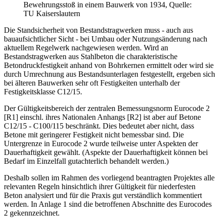
Bewehrungsstoß in einem Bauwerk von 1934, Quelle:
TU Kaiserslautern
Die Standsicherheit von Bestandstragwerken muss - auch aus
bauaufsichtlicher Sicht - bei Umbau oder Nutzungsänderung nach
aktuellem Regelwerk nachgewiesen werden. Wird an
Bestandstragwerken aus Stahlbeton die charakteristische
Betondruckfestigkeit anhand von Bohrkernen ermittelt oder wird sie
durch Umrechnung aus Bestandsunterlagen festgestellt, ergeben sich
bei älteren Bauwerken sehr oft Festigkeiten unterhalb der
Festigkeitsklasse C12/15.
Der Gültigkeitsbereich der zentralen Bemessungsnorm Eurocode 2
[R1] einschl. ihres Nationalen Anhangs [R2] ist aber auf Betone
C12/15 - C100/115 beschränkt. Dies bedeutet aber nicht, dass
Betone mit geringerer Festigkeit nicht bemessbar sind. Die
Untergrenze in Eurocode 2 wurde teilweise unter Aspekten der
Dauerhaftigkeit gewählt. (Aspekte der Dauerhaftigkeit können bei
Bedarf im Einzelfall gutachterlich behandelt werden.)
Deshalb sollen im Rahmen des vorliegend beantragten Projektes alle
relevanten Regeln hinsichtlich ihrer Gültigkeit für niederfesten
Beton analysiert und für die Praxis gut verständlich kommentiert
werden. In Anlage 1 sind die betroffenen Abschnitte des Eurocodes
2 gekennzeichnet.