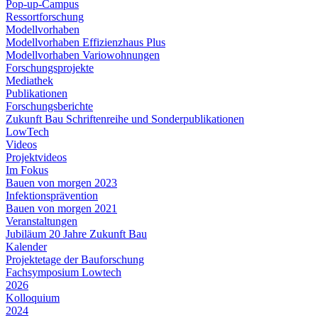
Pop-up-Campus
Ressortforschung
Modellvorhaben
Modellvorhaben Effizienzhaus Plus
Modellvorhaben Variowohnungen
Forschungsprojekte
Mediathek
Publikationen
Forschungsberichte
Zukunft Bau Schriftenreihe und Sonderpublikationen
LowTech
Videos
Projektvideos
Im Fokus
Bauen von morgen 2023
Infektionsprävention
Bauen von morgen 2021
Veranstaltungen
Jubiläum 20 Jahre Zukunft Bau
Kalender
Projektetage der Bauforschung
Fachsymposium Lowtech
2026
Kolloquium
2024