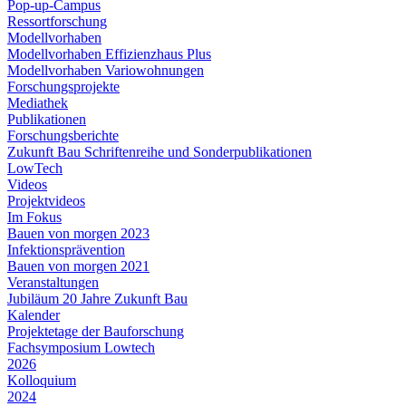
Pop-up-Campus
Ressortforschung
Modellvorhaben
Modellvorhaben Effizienzhaus Plus
Modellvorhaben Variowohnungen
Forschungsprojekte
Mediathek
Publikationen
Forschungsberichte
Zukunft Bau Schriftenreihe und Sonderpublikationen
LowTech
Videos
Projektvideos
Im Fokus
Bauen von morgen 2023
Infektionsprävention
Bauen von morgen 2021
Veranstaltungen
Jubiläum 20 Jahre Zukunft Bau
Kalender
Projektetage der Bauforschung
Fachsymposium Lowtech
2026
Kolloquium
2024