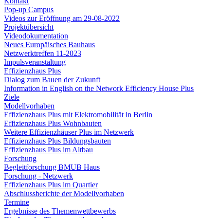
Kontakt
Pop-up Campus
Videos zur Eröffnung am 29-08-2022
Projektübersicht
Videodokumentation
Neues Europäisches Bauhaus
Netzwerktreffen 11-2023
Impulsveranstaltung
Effizienzhaus Plus
Dialog zum Bauen der Zukunft
Information in English on the Network Efficiency House Plus
Ziele
Modellvorhaben
Effizienzhaus Plus mit Elektromobilität in Berlin
Effizienzhaus Plus Wohnbauten
Weitere Effizienzhäuser Plus im Netzwerk
Effizienzhaus Plus Bildungsbauten
Effizienzhaus Plus im Altbau
Forschung
Begleitforschung BMUB Haus
Forschung - Netzwerk
Effizienzhaus Plus im Quartier
Abschlussberichte der Modellvorhaben
Termine
Ergebnisse des Themenwettbewerbs