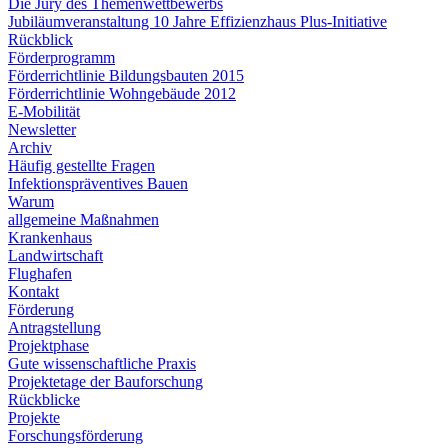
Die Jury des Themenwettbewerbs
Jubiläumveranstaltung 10 Jahre Effizienzhaus Plus-Initiative
Rückblick
Förderprogramm
Förderrichtlinie Bildungsbauten 2015
Förderrichtlinie Wohngebäude 2012
E-Mobilität
Newsletter
Archiv
Häufig gestellte Fragen
Infektionspräventives Bauen
Warum
allgemeine Maßnahmen
Krankenhaus
Landwirtschaft
Flughafen
Kontakt
Förderung
Antragstellung
Projektphase
Gute wissenschaftliche Praxis
Projektetage der Bauforschung
Rückblicke
Projekte
Forschungsförderung