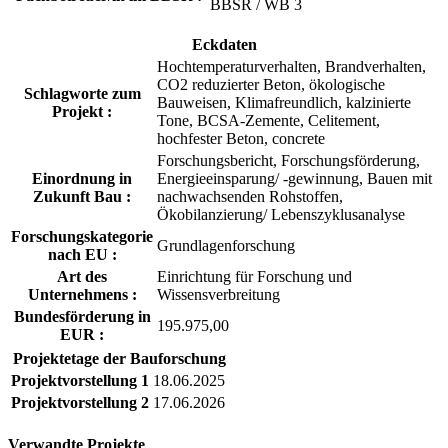
BBSR / WB 3
Eckdaten
Hochtemperaturverhalten, Brandverhalten,
CO2 reduzierter Beton, ökologische
Schlagworte zum
Bauweisen, Klimafreundlich, kalzinierte
Projekt :
Tone, BCSA-Zemente, Celitement,
hochfester Beton, concrete
Forschungsbericht, Forschungsförderung,
Einordnung in
Energieeinsparung/ -gewinnung, Bauen mit
Zukunft Bau :
nachwachsenden Rohstoffen,
Ökobilanzierung/ Lebenszyklusanalyse
Forschungskategorie
Grundlagenforschung
nach EU :
Art des
Einrichtung für Forschung und
Unternehmens :
Wissensverbreitung
Bundesförderung in
195.975,00
EUR :
Projektetage der Bauforschung
Projektvorstellung 1
18.06.2025
Projektvorstellung 2
17.06.2026
Verwandte Projekte