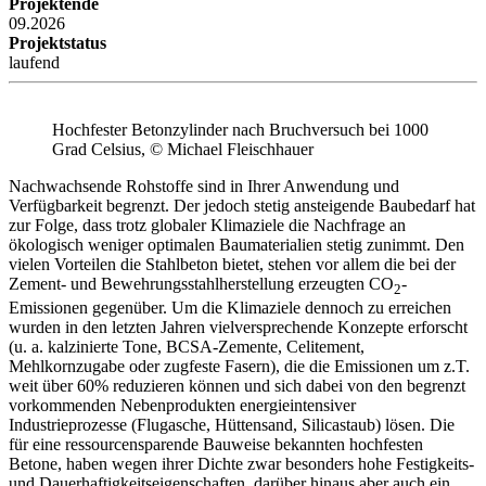
Projektende
09.2026
Projektstatus
laufend
Hochfester Betonzylinder nach Bruchversuch bei 1000
Grad Celsius, © Michael Fleischhauer
Nachwachsende Rohstoffe sind in Ihrer Anwendung und
Verfügbarkeit begrenzt. Der jedoch stetig ansteigende Baubedarf hat
zur Folge, dass trotz globaler Klimaziele die Nachfrage an
ökologisch weniger optimalen Baumaterialien stetig zunimmt. Den
vielen Vorteilen die Stahlbeton bietet, stehen vor allem die bei der
Zement- und Bewehrungsstahlherstellung erzeugten CO
-
2
Emissionen gegenüber. Um die Klimaziele dennoch zu erreichen
wurden in den letzten Jahren vielversprechende Konzepte erforscht
(u. a. kalzinierte Tone, BCSA-Zemente, Celitement,
Mehlkornzugabe oder zugfeste Fasern), die die Emissionen um z.T.
weit über 60% reduzieren können und sich dabei von den begrenzt
vorkommenden Nebenprodukten energieintensiver
Industrieprozesse (Flugasche, Hüttensand, Silicastaub) lösen. Die
für eine ressourcensparende Bauweise bekannten hochfesten
Betone, haben wegen ihrer Dichte zwar besonders hohe Festigkeits-
und Dauerhaftigkeitseigenschaften, darüber hinaus aber auch ein