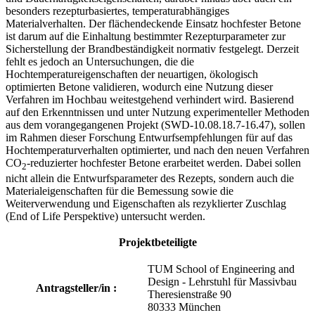
besonders rezepturbasiertes, temperaturabhängiges
Materialverhalten. Der flächendeckende Einsatz hochfester Betone
ist darum auf die Einhaltung bestimmter Rezepturparameter zur
Sicherstellung der Brandbeständigkeit normativ festgelegt. Derzeit
fehlt es jedoch an Untersuchungen, die die
Hochtemperatureigenschaften der neuartigen, ökologisch
optimierten Betone validieren, wodurch eine Nutzung dieser
Verfahren im Hochbau weitestgehend verhindert wird. Basierend
auf den Erkenntnissen und unter Nutzung experimenteller Methoden
aus dem vorangegangenen Projekt (SWD-10.08.18.7-16.47), sollen
im Rahmen dieser Forschung Entwurfsempfehlungen für auf das
Hochtemperaturverhalten optimierter, und nach den neuen Verfahren
CO
-reduzierter hochfester Betone erarbeitet werden. Dabei sollen
2
nicht allein die Entwurfsparameter des Rezepts, sondern auch die
Materialeigenschaften für die Bemessung sowie die
Weiterverwendung und Eigenschaften als rezyklierter Zuschlag
(End of Life Perspektive) untersucht werden.
Projektbeteiligte
TUM School of Engineering and
Design - Lehrstuhl für Massivbau
Antragsteller/in :
Theresienstraße 90
80333 München