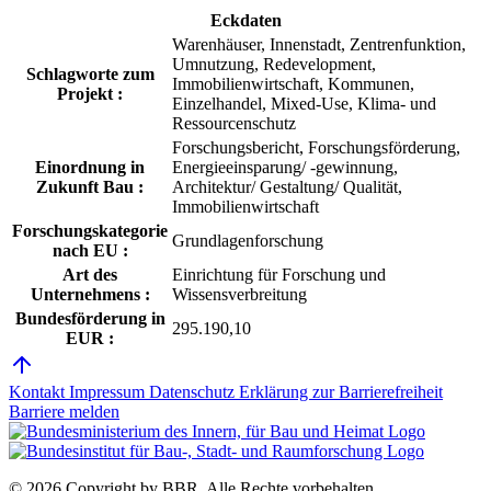
Eckdaten
Warenhäuser, Innenstadt, Zentrenfunktion,
Umnutzung, Redevelopment,
Schlagworte zum
Immobilienwirtschaft, Kommunen,
Projekt :
Einzelhandel, Mixed-Use, Klima- und
Ressourcenschutz
Forschungsbericht, Forschungsförderung,
Einordnung in
Energieeinsparung/ -gewinnung,
Zukunft Bau :
Architektur/ Gestaltung/ Qualität,
Immobilienwirtschaft
Forschungskategorie
Grundlagenforschung
nach EU :
Art des
Einrichtung für Forschung und
Unternehmens :
Wissensverbreitung
Bundesförderung in
295.190,10
EUR :
Kontakt
Impressum
Datenschutz
Erklärung zur Barrierefreiheit
Barriere melden
© 2026 Copyright by BBR.
Alle Rechte vorbehalten.