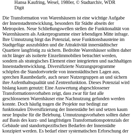
Hansa Kaufring, Wesel, 1980er, © Stadtarchiv, WDR
Digit
Die Transformation von Warenhäusern ist eine wichtige Aufgabe
der Innenstadtentwicklung, besonders für Städte abseits der
Metropolen. Neue Schließungswellen stellen die Funktionalität von
Warenhäusern als Ankerprogramme einer lebendigen Mitte infrage.
Ihre Umnutzung birgt das Potenzial, neue Funktionsbausteine im
Stadtgefüge auszubilden und die Attraktivität innerstädtischer
Quartiere langfristig zu sichern. Bedrohte Warenhäuser sollten daher
nicht länger als isolierte Einzelimmobilien betrachtet werden,
sondern als strategisches Element einer integrierten und nachhaltigen
Innenstadtentwicklung. Diversifizierte Nutzungsprogramme
schöpfen die Standortvorteile von innenstädtischen Lagen aus,
sprechen Raumbedarfe, auch neuer Nutzergruppen an und sichern
ihre Aufenthaltsqualität und Zentrenfunktion. Dieses Potenzial wird
bislang kaum genutzt: Eine Auswertung abgeschlossener
Transformationsvorhaben zeigt, dass zwar für fast alle
geschlossenen Warenhäuser eine Nachnutzung gefunden werden
konnte. Doch häufig tragen die Projekte nur bedingt zur
funktionalen Diversifizierung der Innenstädte bei und setzen kaum
neue Impulse für die Belebung. Umnutzungsvorhaben sollten daher
auf Basis des kurz- und langfristigen Transformationspotenzials der
Gebäude und standortspezifischen Bedarfen der Innenstädte
konzipiert werden. Es bedarf einer systematischen Erforschung der