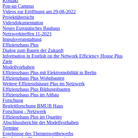
Kontakt
Pop-up Campus
Videos zur Eröffnung am 29-08-2022
Projektübersicht
Videodokumentation
Neues Europäisches Bauhaus
Netzwerktreffen 11-2023
Impulsveranstaltung
Effizienzhaus Plus
Dialog zum Bauen der Zukunft
Information in English on the Network Efficiency House Plus
Ziele
Modellvorhaben
Effizienzhaus Plus mit Elektromobilität in Berlin
Effizienzhaus Plus Wohnbauten
Weitere Effizienzhäuser Plus im Netzwerk
Effizienzhaus Plus Bildungsbauten
Effizienzhaus Plus im Altbau
Forschung
Begleitforschung BMUB Haus
Forschung - Netzwerk
Effizienzhaus Plus im Quartier
Abschlussberichte der Modellvorhaben
Termine
Ergebnisse des Themenwettbewerbs