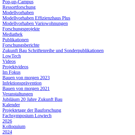
Pop-up-Campus
Ressortforschung
Modellvorhaben
Modellvorhaben Effizienzhaus Plus
Modellvorhaben Variowohnungen
Forschungsprojekte
Mediathek
Publikationen
Forschungsberichte
Zukunft Bau Schriftenreihe und Sonderpublikationen
LowTech
Videos
Projektvideos
Im Fokus
Bauen von morgen 2023
Infektionsprävention
Bauen von morgen 2021
Veranstaltungen
Jubiläum 20 Jahre Zukunft Bau
Kalender
Projektetage der Bauforschung
Fachsymposium Lowtech
2026
Kolloquium
2024