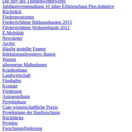
Die Jury des Themenwettbewerbs
Jubiläumveranstaltung 10 Jahre Effizienzhaus Plus-Initiative
Rückblick
Förderprogramm
Förderrichtlinie Bildungsbauten 2015
Förderrichtlinie Wohngebäude 2012
E-Mobilität
Newsletter
Archiv
Häufig gestellte Fragen
Infektionspräventives Bauen
Warum
allgemeine Maßnahmen
Krankenhaus
Landwirtschaft
Flughafen
Kontakt
Förderung
Antragstellung
Projektphase
Gute wissenschaftliche Praxis
Projektetage der Bauforschung
Rückblicke
Projekte
Forschungsförderung