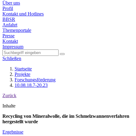
Über uns
Profil
Kontakt und Hotlines
BBSR
Anfahrt
Themenportale
Presse
Kontakt
Impressum
Schließen
Startseite
Projekte
Forschungsförderung
10.08.18.7-20.23
Zurück
Inhalte
Recycling von Mineralwolle, die im Schmelzwannen­verfahren
hergestellt wurde
Ergebnisse