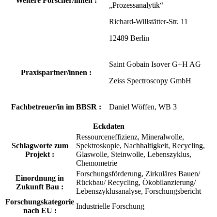
Weitere Forscher/innen :
„Prozessanalytik“
Richard-Willstätter-Str. 11
12489 Berlin
Saint Gobain Isover G+H AG
Praxispartner/innen :
Zeiss Spectroscopy GmbH
Fachbetreuer/in im BBSR :
Daniel Wöffen, WB 3
Eckdaten
Ressourceneffizienz, Mineralwolle,
Schlagworte zum
Spektroskopie, Nachhaltigkeit, Recycling,
Projekt :
Glaswolle, Steinwolle, Lebenszyklus,
Chemometrie
Forschungsförderung, Zirkuläres Bauen/
Einordnung in
Rückbau/ Recycling, Ökobilanzierung/
Zukunft Bau :
Lebenszyklusanalyse, Forschungsbericht
Forschungskategorie
Industrielle Forschung
nach EU :