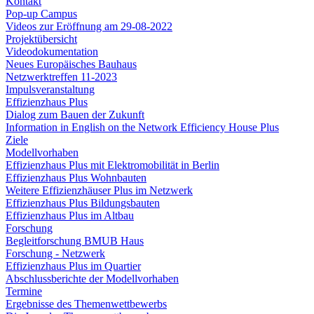
Kontakt
Pop-up Campus
Videos zur Eröffnung am 29-08-2022
Projektübersicht
Videodokumentation
Neues Europäisches Bauhaus
Netzwerktreffen 11-2023
Impulsveranstaltung
Effizienzhaus Plus
Dialog zum Bauen der Zukunft
Information in English on the Network Efficiency House Plus
Ziele
Modellvorhaben
Effizienzhaus Plus mit Elektromobilität in Berlin
Effizienzhaus Plus Wohnbauten
Weitere Effizienzhäuser Plus im Netzwerk
Effizienzhaus Plus Bildungsbauten
Effizienzhaus Plus im Altbau
Forschung
Begleitforschung BMUB Haus
Forschung - Netzwerk
Effizienzhaus Plus im Quartier
Abschlussberichte der Modellvorhaben
Termine
Ergebnisse des Themenwettbewerbs