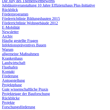
Die Jury des Themenwettbewerbs
Jubiläumveranstaltung 10 Jahre Effizienzhaus Plus-Initiative
Rückblick
Förderprogramm
Förderrichtlinie Bildungsbauten 2015
Förderrichtlinie Wohngebäude 2012
E-Mobilität
Newsletter
Archiv
Häufig gestellte Fragen
Infektionspräventives Bauen
Warum
allgemeine Maßnahmen
Krankenhaus
Landwirtschaft
Flughafen
Kontakt
Förderung
Antragstellung
Projektphase
Gute wissenschaftliche Praxis
Projektetage der Bauforschung
Rückblicke
Projekte
Forschungsförderung