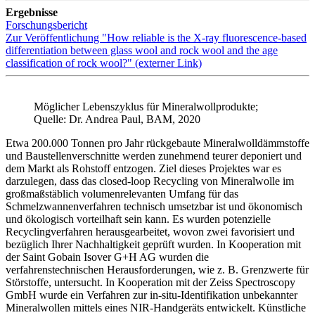
Ergebnisse
Forschungsbericht
Zur Veröffentlichung "How reliable is the X-ray fluorescence-based
differentiation between glass wool and rock wool and the age
classification of rock wool?" (externer Link)
Möglicher Lebenszyklus für Mineralwollprodukte;
Quelle: Dr. Andrea Paul, BAM, 2020
Etwa 200.000 Tonnen pro Jahr rückgebaute Mineralwolldämmstoffe
und Baustellenverschnitte werden zunehmend teurer deponiert und
dem Markt als Rohstoff entzogen. Ziel dieses Projektes war es
darzulegen, dass das closed-loop Recycling von Mineralwolle im
großmaßstäblich volumenrelevanten Umfang für das
Schmelzwannenverfahren technisch umsetzbar ist und ökonomisch
und ökologisch vorteilhaft sein kann. Es wurden potenzielle
Recyclingverfahren herausgearbeitet, wovon zwei favorisiert und
bezüglich Ihrer Nachhaltigkeit geprüft wurden. In Kooperation mit
der Saint Gobain Isover G+H AG wurden die
verfahrenstechnischen Herausforderungen, wie z. B. Grenzwerte für
Störstoffe, untersucht. In Kooperation mit der Zeiss Spectroscopy
GmbH wurde ein Verfahren zur in-situ-Identifikation unbekannter
Mineralwollen mittels eines NIR-Handgeräts entwickelt. Künstliche