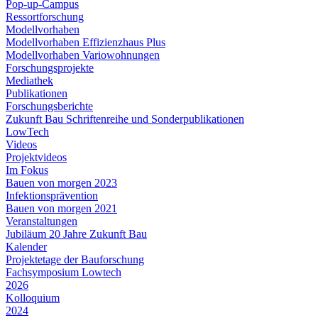
Pop-up-Campus
Ressortforschung
Modellvorhaben
Modellvorhaben Effizienzhaus Plus
Modellvorhaben Variowohnungen
Forschungsprojekte
Mediathek
Publikationen
Forschungsberichte
Zukunft Bau Schriftenreihe und Sonderpublikationen
LowTech
Videos
Projektvideos
Im Fokus
Bauen von morgen 2023
Infektionsprävention
Bauen von morgen 2021
Veranstaltungen
Jubiläum 20 Jahre Zukunft Bau
Kalender
Projektetage der Bauforschung
Fachsymposium Lowtech
2026
Kolloquium
2024