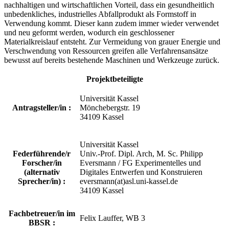
nachhaltigen und wirtschaftlichen Vorteil, dass ein gesundheitlich
unbedenkliches, industrielles Abfallprodukt als Formstoff in
Verwendung kommt. Dieser kann zudem immer wieder verwendet
und neu geformt werden, wodurch ein geschlossener
Materialkreislauf entsteht. Zur Vermeidung von grauer Energie und
Verschwendung von Ressourcen greifen alle Verfahrensansätze
bewusst auf bereits bestehende Maschinen und Werkzeuge zurück.
Projektbeteiligte
Universität Kassel
Antragsteller/in :
Mönchebergstr. 19
34109 Kassel
Universität Kassel
Federführende/r
Univ.-Prof. Dipl. Arch, M. Sc. Philipp
Forscher/in
Eversmann / FG Experimentelles und
(alternativ
Digitales Entwerfen und Konstruieren
Sprecher/in) :
eversmann(at)asl.uni-kassel.de
34109 Kassel
Fachbetreuer/in im
Felix Lauffer, WB 3
BBSR :