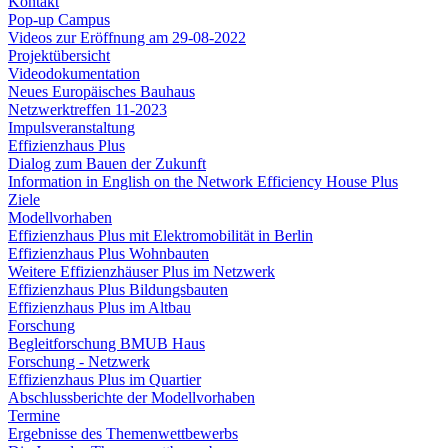
Kontakt
Pop-up Campus
Videos zur Eröffnung am 29-08-2022
Projektübersicht
Videodokumentation
Neues Europäisches Bauhaus
Netzwerktreffen 11-2023
Impulsveranstaltung
Effizienzhaus Plus
Dialog zum Bauen der Zukunft
Information in English on the Network Efficiency House Plus
Ziele
Modellvorhaben
Effizienzhaus Plus mit Elektromobilität in Berlin
Effizienzhaus Plus Wohnbauten
Weitere Effizienzhäuser Plus im Netzwerk
Effizienzhaus Plus Bildungsbauten
Effizienzhaus Plus im Altbau
Forschung
Begleitforschung BMUB Haus
Forschung - Netzwerk
Effizienzhaus Plus im Quartier
Abschlussberichte der Modellvorhaben
Termine
Ergebnisse des Themenwettbewerbs