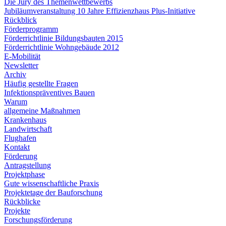
Die Jury des Themenwettbewerbs
Jubiläumveranstaltung 10 Jahre Effizienzhaus Plus-Initiative
Rückblick
Förderprogramm
Förderrichtlinie Bildungsbauten 2015
Förderrichtlinie Wohngebäude 2012
E-Mobilität
Newsletter
Archiv
Häufig gestellte Fragen
Infektionspräventives Bauen
Warum
allgemeine Maßnahmen
Krankenhaus
Landwirtschaft
Flughafen
Kontakt
Förderung
Antragstellung
Projektphase
Gute wissenschaftliche Praxis
Projektetage der Bauforschung
Rückblicke
Projekte
Forschungsförderung