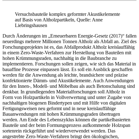
Versuchsbauteile komplex geformter Akustikelemente
auf Basis von Altholzpartikeln, Quelle: Anne
Liebringshausen
Durch Änderungen im „Erneuerbaren Energie-Gesetz (2017)“ fallen
neuerdings mehrere Millionen Tonnen Altholz als Abfall an. Ziel des
Forschungsprojektes ist es, das Abfallprodukt Altholz kreislauffähig
in einem Zero-Waste-Verfahren zur Herstellung von Bauteilen mit
hohen Krümmungsraden, nachhaltig in die Baubranche zu
implementieren. Forschungen sollen zeigen, wie sich das Material in
bauaffine Prozesse einpassen lässt. Es soll ein Ausblick geschaffen
werden für die Anwendung als leichte, brandsichere und präzise
konfektionierte Dämm- und Akustikelemente. Auch Anwendungen
für den Innen-, Modell- und Möbelbau als auch Betonschalung sind
denkbar. In grundlegenden Materialforschungen soll Altholz in
Form von Holzpartikeln in Vollverwertung und unter Zugabe von
nachhaltigen biogenen Bindertypen und mit Hilfe von digitalen
Fertigungsweisen neu geformt und in neue kreislauffähige
Bauanwendungen mit hohen Krümmungsgraden übertragen
werden. Am Ende des Lebenszyklus können die partikelbasierten
Bauteile und der beim Formungsprozess aufkommende Holzspan
sortenrein rückgeführt und wiederverwendet werden. Das
angestrebte Zero-Waste-Verfahren bringt den ökologischen,