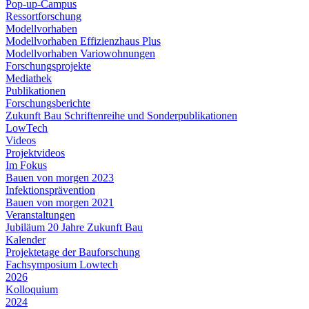
Pop-up-Campus
Ressortforschung
Modellvorhaben
Modellvorhaben Effizienzhaus Plus
Modellvorhaben Variowohnungen
Forschungsprojekte
Mediathek
Publikationen
Forschungsberichte
Zukunft Bau Schriftenreihe und Sonderpublikationen
LowTech
Videos
Projektvideos
Im Fokus
Bauen von morgen 2023
Infektionsprävention
Bauen von morgen 2021
Veranstaltungen
Jubiläum 20 Jahre Zukunft Bau
Kalender
Projektetage der Bauforschung
Fachsymposium Lowtech
2026
Kolloquium
2024